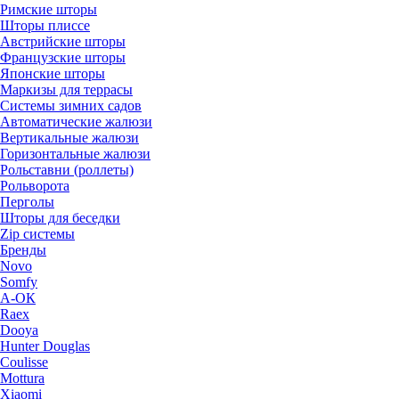
Римские шторы
Шторы плиссе
Австрийские шторы
Французские шторы
Японские шторы
Маркизы для террасы
Системы зимних садов
Автоматические жалюзи
Вертикальные жалюзи
Горизонтальные жалюзи
Рольставни (роллеты)
Рольворота
Перголы
Шторы для беседки
Zip системы
Бренды
Novo
Somfy
А-ОК
Raex
Dooya
Hunter Douglas
Coulisse
Mottura
Xiaomi