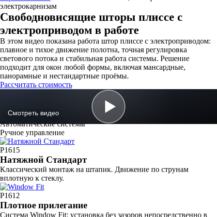
электрокарнизам
Свободновисящие шторы плиссе с
электроприводом в работе
В этом видео показана работа штор плиссе с электроприводом:
плавное и тихое движение полотна, точная регулировка
светового потока и стабильная работа системы. Решение
подходит для окон любой формы, включая мансардные,
панорамные и нестандартные проёмы.
Рассчитать стоимость
Разновидности плиссе
Профессиональный подбор систем под любую форму окна и
Смотреть видео
способ монтажа
Автоматические системы
Ручное управление
P1615
Натяжной Стандарт
Классический монтаж на штапик. Движение по струнам
вплотную к стеклу.
P1612
Плотное прилегание
Система Window Fit: установка без зазоров непосредственно в