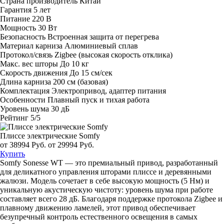
Страна производитель
Китай
Гарантия
5 лет
Питание
220 В
Мощность
30 Вт
Безопасность
Встроенная защита от перегрева
Материал карниза
Алюминиевый сплав
Протокол/связь
Zigbee (высокая скорость отклика)
Макс. вес шторы
До 10 кг
Скорость движения
До 15 см/сек
Длина карниза
200 см (базовая)
Комплектация
Электропривод, адаптер питания
Особенности
Плавный пуск и тихая работа
Уровень шума
30 дБ
Рейтинг
5/5
Плиссе электрические Somfy
от 38994 Руб.
от 29994 Руб.
Купить
Somfy Sonesse WT — это премиальный привод, разработанный
для деликатного управления шторами плиссе и деревянными
жалюзи. Модель сочетает в себе высокую мощность (5 Нм) и
уникальную акустическую чистоту: уровень шума при работе
составляет всего 28 дБ. Благодаря поддержке протокола Zigbee и
плавному движению ламелей, этот привод обеспечивает
безупречный контроль естественного освещения в самых