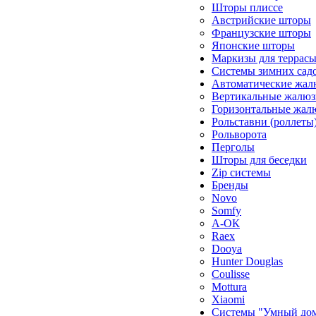
Шторы плиссе
Австрийские шторы
Французские шторы
Японские шторы
Маркизы для террас
Системы зимних сад
Автоматические жал
Вертикальные жалюз
Горизонтальные жал
Рольставни (роллеты
Рольворота
Перголы
Шторы для беседки
Zip системы
Бренды
Novo
Somfy
А-ОК
Raex
Dooya
Hunter Douglas
Coulisse
Mottura
Xiaomi
Системы "Умный до