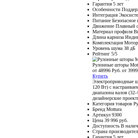
Гарантия
5 лет
Особенности
Поддер
Интеграция
Экосист
Питание
Безопасное 
Движение
Плавный с
Материал профиля
В
Длина карниза
Индив
Комплектация
Мотор,
Уровень шума
38 дБ
Рейтинг
5/5
Рулонные шторы Mot
от 48996 Руб.
от 3999
Купить
Электроприводные шт
120 Вт) с настраива
диапазона валов (32
дизайнерские проект
Категория товаров
Р
Бренд
Mottura
Артикул
9300
Цена
39 996 руб.
Доступность
В нали
Страна производител
Гарантия
5 лет