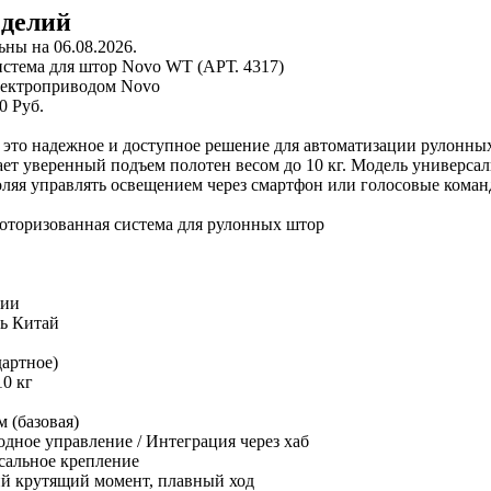
зделий
ны на 06.08.2026.
лектроприводом Novo
0 Руб.
это надежное и доступное решение для автоматизации рулонны
ет уверенный подъем полотен весом до 10 кг. Модель универсал
оляя управлять освещением через смартфон или голосовые кома
оторизованная система для рулонных штор
чии
ь
Китай
дартное)
10 кг
м (базовая)
дное управление / Интеграция через хаб
сальное крепление
й крутящий момент, плавный ход