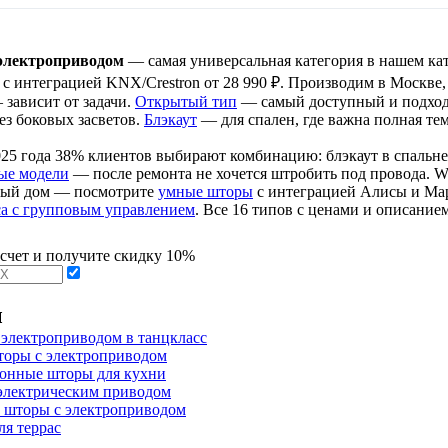
электроприводом
— самая универсальная категория в нашем ка
с интеграцией KNX/Crestron от 28 990 ₽. Производим в Москве, с
 зависит от задачи.
Открытый тип
— самый доступный и подходи
без боковых засветов.
Блэкаут
— для спален, где важна полная те
025 года 38% клиентов выбирают комбинацию: блэкаут в спальне 
ые модели
— после ремонта не хочется штробить под провода. Wir
ный дом — посмотрите
умные шторы
с интеграцией Алисы и Мару
са с групповым управлением
. Все 16 типов с ценами и описание
асчет и получите скидку 10%
ы