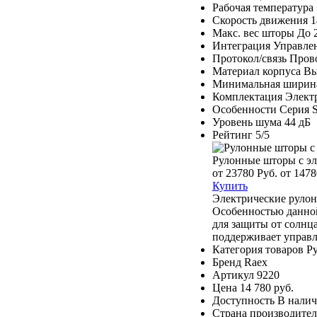
Рабочая температура
Скорость движения
1
Макс. вес шторы
До 
Интеграция
Управлен
Протокол/связь
Прово
Материал корпуса
Вы
Минимальная ширин
Комплектация
Элект
Особенности
Серия S
Уровень шума
44 дБ
Рейтинг
5/5
Рулонные шторы c э
от 23780 Руб.
от 1478
Купить
Электрические рулон
Особенностью данной
для защиты от солнца
поддерживает управл
Категория товаров
Р
Бренд
Raex
Артикул
9220
Цена
14 780 руб.
Доступность
В нали
Страна производител