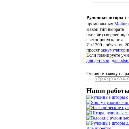
Рулонные шторы с 
премиальных
Mottura
Какой тип выбрать —
окна без сверления, 
светопропускания.
Из 1200+ объектов 2
просят
аккумуляторн
Если планируете ум
для детской
,
для офи
Оставьте заявку на р
Наши работ
Все проекты