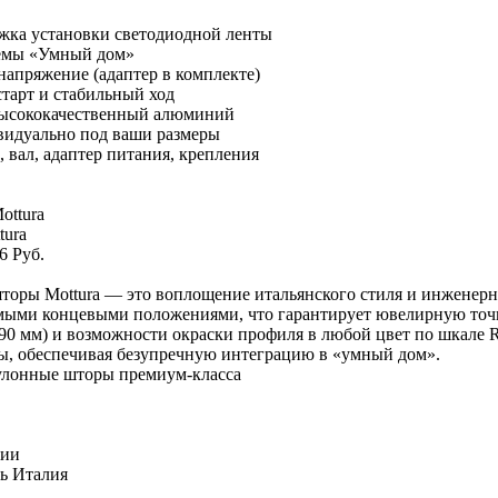
жка установки светодиодной ленты
емы «Умный дом»
напряжение (адаптер в комплекте)
тарт и стабильный ход
ысококачественный алюминий
идуально под ваши размеры
 вал, адаптер питания, крепления
tura
6 Руб.
оры Mottura — это воплощение итальянского стиля и инженерн
емыми концевыми положениями, что гарантирует ювелирную точн
–90 мм) и возможности окраски профиля в любой цвет по шкале 
ы, обеспечивая безупречную интеграцию в «умный дом».
улонные шторы премиум-класса
чии
ь
Италия