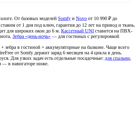
талоге. От базовых моделей
Somfy
и
Novo
от 10 990 ₽ до
тавим от 1 дня под ключ, гарантия до 12 лет на привод и ткань.
т для широких окон до 6 м.
Кассетный UNI
ставится на ПВХ-
мнота.
Зебра «день-ночь»
— для гостиных с регулировкой
+ зебра в гостиной + аккумуляторные на балконе. Чаще всего
eFree от Somfy держит заряд 6 месяцев на 4 цикла в день.
ся. Для узких задач есть отдельные посадочные:
для спальни
,
м — в навигаторе ниже.