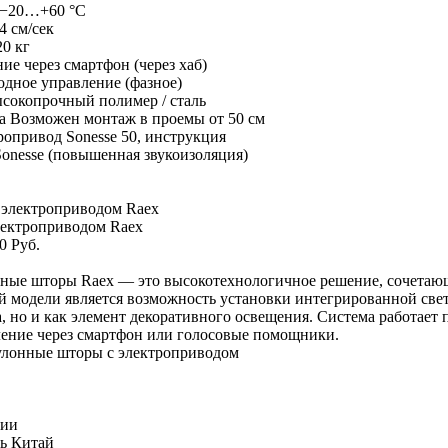
−20…+60 °C
4 см/сек
20 кг
ие через смартфон (через хаб)
дное управление (фазное)
сокопрочный полимер / сталь
а
Возможен монтаж в проемы от 50 см
ропривод Sonesse 50, инструкция
onesse (повышенная звукоизоляция)
лектроприводом Raex
0 Руб.
ные шторы Raex — это высокотехнологичное решение, сочетающе
 модели является возможность установки интегрированной свето
, но и как элемент декоративного освещения. Система работает
ение через смартфон или голосовые помощники.
улонные шторы с электроприводом
чии
ь
Китай