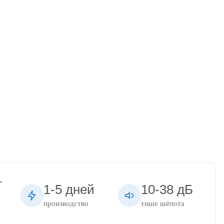
т
1-5 дней
10-38 дБ
производство
тише шёпота