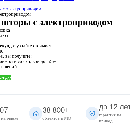
ы с электроприводом
лектроприводом
 шторы с электроприводом
новка
ключ
секунд и узнайте стоимость
р.
в, вы получите:
тоимости
со скидкой до -55%
 решений
 скидку
до 12 ле
007
38 800+
гарантия на
 на рынке
объектов в МО
привод