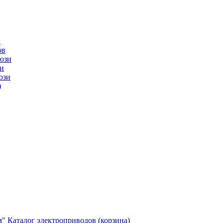
ы
ов
юзи
и
юзи
)
м"
Каталог электроприводов (корзина)