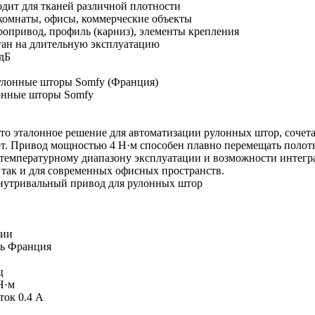
дит для тканей различной плотности
омнаты, офисы, коммерческие объекты
ропривод, профиль (карниз), элементы крепления
тан на длительную эксплуатацию
дБ
онные шторы Somfy
это эталонное решение для автоматизации рулонных штор, соче
т. Привод мощностью 4 Н·м способен плавно перемещать полотна
температурному диапазону эксплуатации и возможности интегра
 так и для современных офисных пространств.
нутривальный привод для рулонных штор
чии
ь
Франция
ц
Н·м
ток
0.4 А