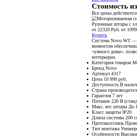
Стоимость и
Все цены действитель
Рулонные шторы с э
от 22320 Руб.
от 1099
Купить
Система Novo WT — 
моментом обеспечива
«умного дома», позв
интерьерах.
Категория товаров
М
Бренд
Novo
Артикул
4317
Цена
10 990 руб.
Доступность
В нали
Страна производител
Гарантия
7 лет
Питание
220 В (стан
Макс. вес шторы
До 
Класс защиты
IP20
Длина системы
200 с
Протокол/связь
Прово
Тип монтажа
Универ
Особенности
Высоки