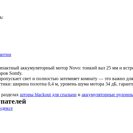
ь:
антии
актный аккумуляторный мотор Novo: тонкий вал 25 мм и встрое
ров Somfy.
пропускает свет и полностью затемняет комнату — это важно для
тики: ширина полотна 0,4 м, уровень шума мотора 34 дБ, гарант
 разделах
шторы blackout для спальни
и
аккумуляторные рулонн
пателей
ндексе