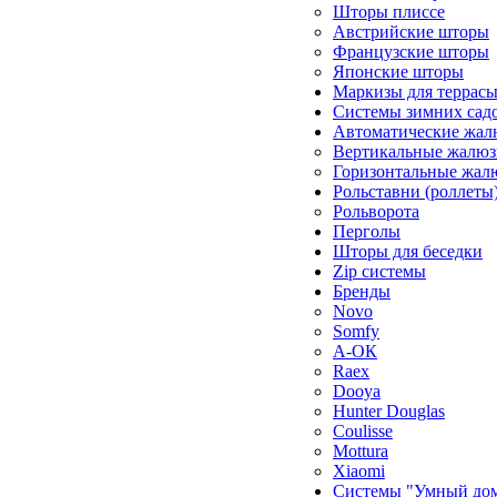
Шторы плиссе
Австрийские шторы
Французские шторы
Японские шторы
Маркизы для террас
Системы зимних сад
Автоматические жал
Вертикальные жалюз
Горизонтальные жал
Рольставни (роллеты
Рольворота
Перголы
Шторы для беседки
Zip системы
Бренды
Novo
Somfy
А-ОК
Raex
Dooya
Hunter Douglas
Coulisse
Mottura
Xiaomi
Системы "Умный до