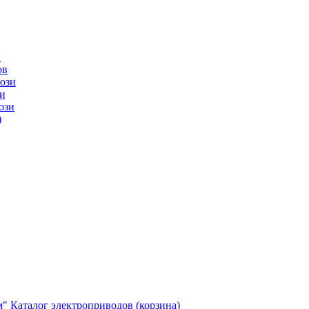
ы
ов
юзи
и
юзи
)
м"
Каталог электроприводов (корзина)