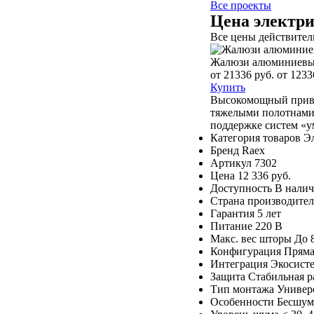
Все проекты
Цена электр
Все цены действитель
Жалюзи алюминиевы
от 21336 руб.
от 1233
Купить
Высокомощный привод
тяжелыми полотнами 
поддержке систем «у
Категория товаров
Э
Бренд
Raex
Артикул
7302
Цена
12 336 руб.
Доступность
В нали
Страна производител
Гарантия
5 лет
Питание
220 В
Макс. вес шторы
До 
Конфигурация
Прямая
Интеграция
Экосист
Защита
Стабильная р
Тип монтажа
Универ
Особенности
Бесшум