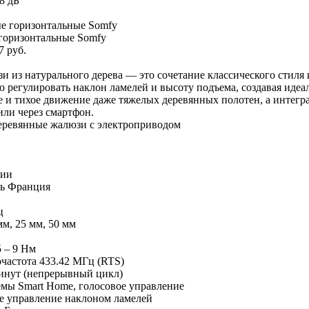
8 дБ
горизонтальные Somfy
7 руб.
и из натурального дерева — это сочетание классического стиля
 регулировать наклон ламелей и высоту подъема, создавая ид
е и тихое движение даже тяжелых деревянных полотен, а интегр
ли через смартфон.
еревянные жалюзи с электроприводом
чии
ь
Франция
ц
мм, 25 мм, 50 мм
5 – 9 Нм
частота 433.42 МГц (RTS)
инут (непрерывный цикл)
мы Smart Home, голосовое управление
е управление наклоном ламелей