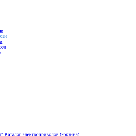
ы
ов
юзи
и
юзи
)
м"
Каталог электроприводов (корзина)