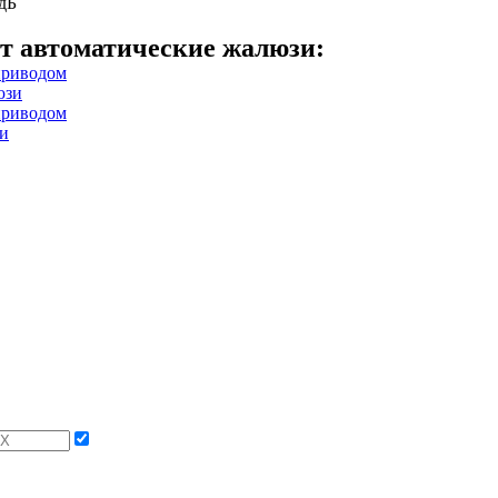
дБ
т автоматические жалюзи:
юзи
и