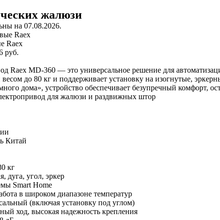
ических жалюзи
ны на 07.08.2026.
е Raex
6 руб.
 Raex MD-360 — это универсальное решение для автоматизаци
весом до 80 кг и поддерживает установку на изогнутые, эркерн
много дома», устройство обеспечивает безупречный комфорт, ост
лектропривод для жалюзи и раздвижных штор
чии
ь
Китай
80 кг
, дуга, угол, эркер
емы Smart Home
абота в широком диапазоне температур
сальный (включая установку под углом)
ный ход, высокая надежность крепления