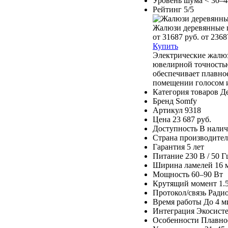
Уровень шума
< 30–4
Рейтинг
5/5
Жалюзи деревянные 
от 31687 руб.
от 2368
Купить
Электрические жалюз
ювелирной точностью
обеспечивает плавно
помещении голосом и
Категория товаров
Д
Бренд
Somfy
Артикул
9318
Цена
23 687 руб.
Доступность
В нали
Страна производител
Гарантия
5 лет
Питание
230 В / 50 Г
Ширина ламелей
16 
Мощность
60–90 Вт
Крутящий момент
1.
Протокол/связь
Радио
Время работы
До 4 м
Интеграция
Экосисте
Особенности
Плавно