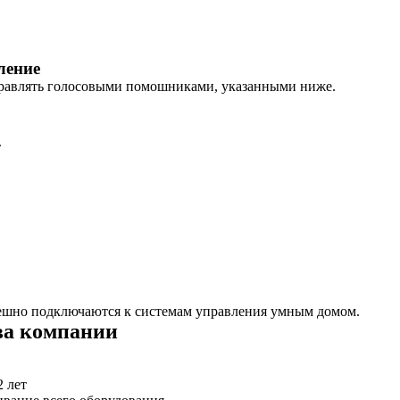
ление
правлять голосовыми помошниками, указанными ниже.
т
ешно подключаются к системам управления умным домом.
а компании
2 лет