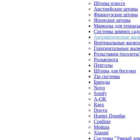
Шторы плиссе
Австрийские шторы
Французские шторы
Японские шторы
Маркизы для террас
Системы зимних сад
Автоматические жал
Вертикальные жалюз
Горизонтальные жал
Рольставни (роллеты
Рольворота
Перголы
Шторы для беседки
Zip системы
Бренды
Novo
Somfy
А-ОК
Raex
Dooya
Hunter Douglas
Coulisse
Mottura
Xiaomi
Системы "Умный до