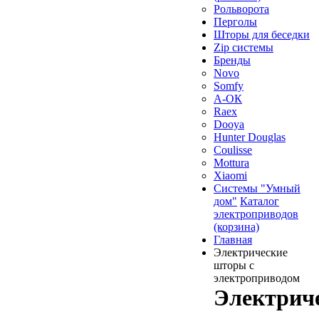
Рольворота
Перголы
Шторы для беседки
Zip системы
Бренды
Novo
Somfy
А-ОК
Raex
Dooya
Hunter Douglas
Coulisse
Mottura
Xiaomi
Системы "Умный
дом"
Каталог
электроприводов
(корзина)
Главная
Электрические
шторы с
электроприводом
Электрич