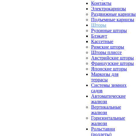
Контакты
Электрокарнизы
Раздвижные карнизы
Подъемные карнизы
Шторы
Рулонные шторы
Блэкаут
Кассетные
Римские шторы
Шторы плиссе
Австрийские шторы
Французские шторы
Японские шторы
Маркизы для
террасы
Системы зимних
садов
Автоматические
жалюзи
Вертикальные
жалюзи
Горизонтальные
жалюзи
Рольставни
(роллеты)