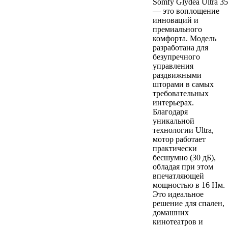
Somfy Glydea Ultra 35
— это воплощение
инноваций и
премиального
комфорта. Модель
разработана для
безупречного
управления
раздвижными
шторами в самых
требовательных
интерьерах.
Благодаря
уникальной
технологии Ultra,
мотор работает
практически
бесшумно (30 дБ),
обладая при этом
впечатляющей
мощностью в 16 Нм.
Это идеальное
решение для спален,
домашних
кинотеатров и