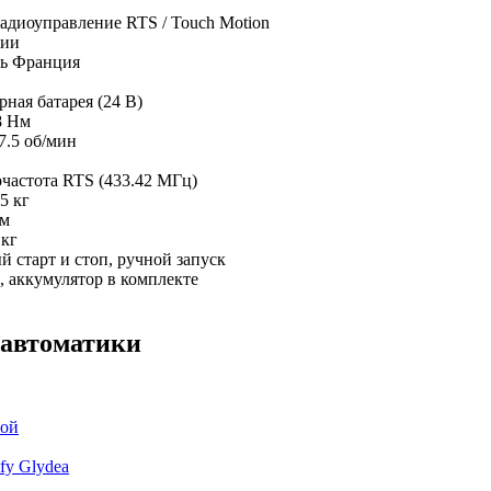
адиоуправление RTS / Touch Motion
чии
ь
Франция
ная батарея (24 В)
8 Нм
7.5 об/мин
частота RTS (433.42 МГц)
5 кг
мм
 кг
 старт и стоп, ручной запуск
, аккумулятор в комплекте
 автоматики
сой
fy Glydea