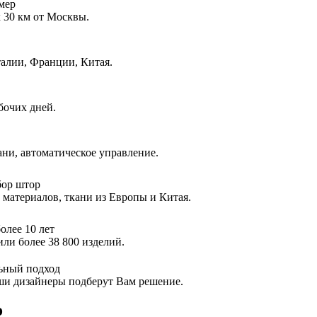
мер
х 30 км от Москвы.
алии, Франции, Китая.
абочих дней.
ани, автоматическое управление.
ор штор
 материалов, ткани из Европы и Китая.
олее 10 лет
или более 38 800 изделий.
ьный подход
ши дизайнеры подберут Вам решение.
о