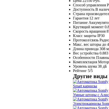
Цена
22550 Руб.
Способ управления
Р
Доступность
В нали
Страна производител
Гарантия
12 лет
Питание
Аккумулятор
Крутящий момент
0.
Скорость вращения
8
Класс защиты
IP30
Протокол/связь
Радио
Макс. вес шторы
до 4
Длина привода
308 
Вес устройства
0.883
Особенности
Плавный
Комплектация
Мотор
Уровень шума
38 дБ
Рейтинг
5/5
Другие виды
Smart карнизы
Умные шторы с Али
Электрокарнизы Som