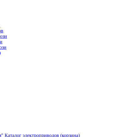
ы
ов
юзи
и
юзи
)
м"
Каталог электроприводов (корзина)