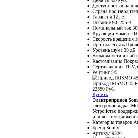
Цена
18400 Руб.
Доступность
в налич
Страна производител
Гарантия
12 лет
Питание
90–255 В
Номинальный ток
30
Крутящий момент
0.
Скорость вращения
1
Протокол/связь
Пров
Уровень шума
38 дБ
Возможности изгиба
Кастомизация
Покра
Сертификация
TUV,
Рейтинг
5/5
Привод IRISMO 45 R
22550 Руб.
Купить
Электропривод So
электропроводка. Мод
Устройство поддержи
или легким движение
Категория товаров
А
Бренд
Somfy
Артикул
9326