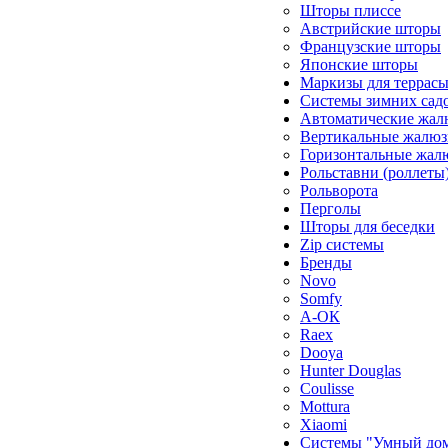
Шторы плиссе
Австрийские шторы
Французские шторы
Японские шторы
Маркизы для террас
Системы зимних сад
Автоматические жал
Вертикальные жалюз
Горизонтальные жал
Рольставни (роллеты
Рольворота
Перголы
Шторы для беседки
Zip системы
Бренды
Novo
Somfy
А-ОК
Raex
Dooya
Hunter Douglas
Coulisse
Mottura
Xiaomi
Системы "Умный до