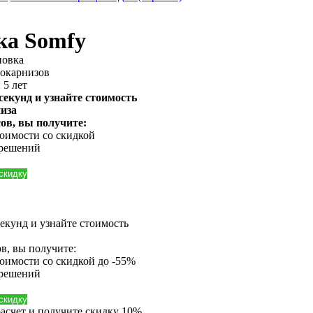
ка Somfy
новка
рокарнизов
 5 лет
 секунд и узнайте стоимость
иза
ов, вы получите:
оимости со скидкой
 решений
 скидку
секунд и узнайте стоимость
в, вы получите:
тоимости
со скидкой до -55%
 решений
 скидку
расчет и получите скидку 10%