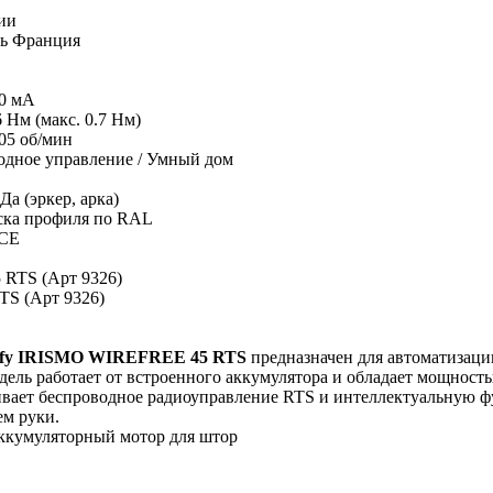
ии
ь
Франция
0 мА
6 Нм (макс. 0.7 Нм)
05 об/мин
одное управление / Умный дом
Да (эркер, арка)
ска профиля по RAL
 CE
TS (Арт 9326)
mfy IRISMO WIREFREE 45 RTS
предназначен для автоматизации
ель работает от встроенного аккумулятора и обладает мощность
вает беспроводное радиоуправление RTS и интеллектуальную фу
м руки.
ккумуляторный мотор для штор