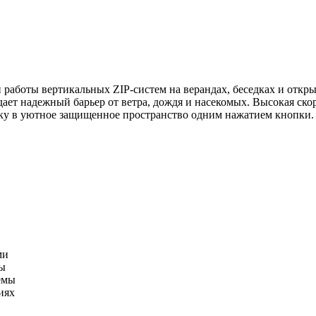
работы вертикальных ZIP-систем на верандах, беседках и откры
дает надежный барьер от ветра, дождя и насекомых. Высокая ск
ку в уютное защищенное пространство одним нажатием кнопки.
ми
ды
емы
иях