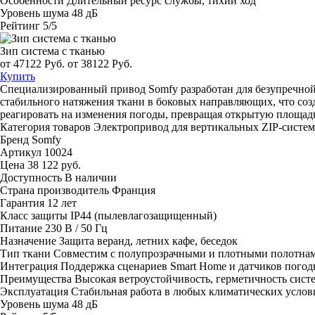
Особенности
Длительный ресурс службы, тихий ход
Уровень шума
48 дБ
Рейтинг
5/5
Зип система с тканью
от 47122 Руб.
от 38122 Руб.
Купить
Специализированный привод Somfy разработан для безупречной 
стабильного натяжения ткани в боковых направляющих, что соз
реагировать на изменения погоды, превращая открытую площад
Категория товаров
Электропривод для вертикальных ZIP-систем
Бренд
Somfy
Артикул
10024
Цена
38 122 руб.
Доступность
В наличии
Страна производитель
Франция
Гарантия
12 лет
Класс защиты
IP44 (пылевлагозащищенный)
Питание
230 В / 50 Гц
Назначение
Защита веранд, летних кафе, беседок
Тип ткани
Совместим с полупрозрачными и плотными полотна
Интеграция
Поддержка сценариев Smart Home и датчиков пого
Преимущества
Высокая ветроустойчивость, герметичность сист
Эксплуатация
Стабильная работа в любых климатических услов
Уровень шума
48 дБ