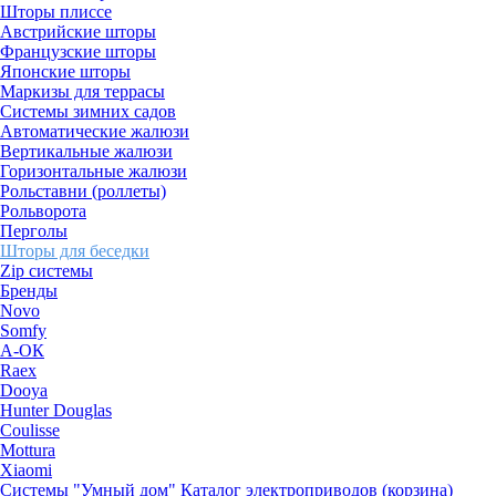
Шторы плиссе
Австрийские шторы
Французские шторы
Японские шторы
Маркизы для террасы
Системы зимних садов
Автоматические жалюзи
Вертикальные жалюзи
Горизонтальные жалюзи
Рольставни (роллеты)
Рольворота
Перголы
Шторы для беседки
Zip системы
Бренды
Novo
Somfy
А-ОК
Raex
Dooya
Hunter Douglas
Coulisse
Mottura
Xiaomi
Системы "Умный дом"
Каталог электроприводов (корзина)