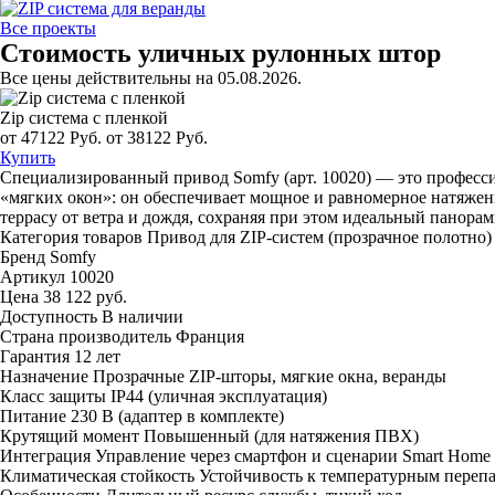
Все проекты
Стоимость уличных рулонных штор
Все цены действительны на 05.08.2026.
Zip система с пленкой
от 47122 Руб.
от 38122 Руб.
Купить
Специализированный привод Somfy (арт. 10020) — это професс
«мягких окон»: он обеспечивает мощное и равномерное натяжен
террасу от ветра и дождя, сохраняя при этом идеальный панора
Категория товаров
Привод для ZIP-систем (прозрачное полотно)
Бренд
Somfy
Артикул
10020
Цена
38 122 руб.
Доступность
В наличии
Страна производитель
Франция
Гарантия
12 лет
Назначение
Прозрачные ZIP-шторы, мягкие окна, веранды
Класс защиты
IP44 (уличная эксплуатация)
Питание
230 В (адаптер в комплекте)
Крутящий момент
Повышенный (для натяжения ПВХ)
Интеграция
Управление через смартфон и сценарии Smart Home
Климатическая стойкость
Устойчивость к температурным переп