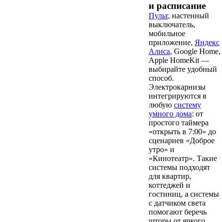
и расписание
Пульт
, настенный
выключатель,
мобильное
приложение,
Яндекс
Алиса
, Google Home,
Apple HomeKit —
выбирайте удобный
способ.
Электрокарнизы
интегрируются в
любую
систему
умного дома
: от
простого таймера
«открыть в 7:00» до
сценариев «Доброе
утро» и
«Кинотеатр». Такие
системы подходят
для квартир,
коттеджей и
гостиниц, а системы
с датчиком света
помогают беречь
шторы от яркого