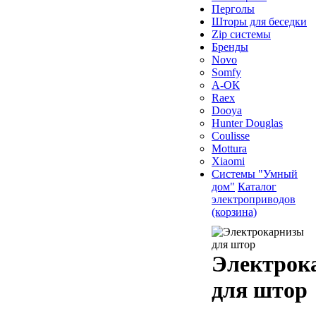
Перголы
Шторы для беседки
Zip системы
Бренды
Novo
Somfy
А-ОК
Raex
Dooya
Hunter Douglas
Coulisse
Mottura
Xiaomi
Системы "Умный
дом"
Каталог
электроприводов
(корзина)
Электрок
для штор