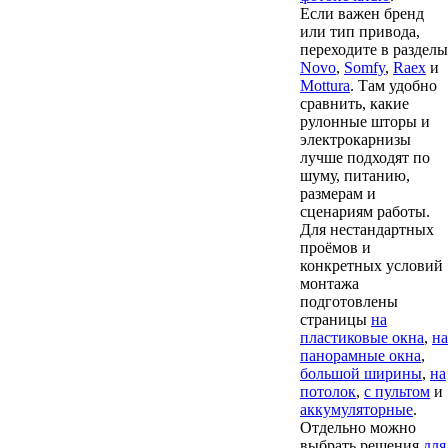
Если важен бренд
или тип привода,
переходите в разделы
Novo
,
Somfy
,
Raex
и
Mottura
. Там удобно
сравнить, какие
рулонные шторы и
электрокарнизы
лучше подходят по
шуму, питанию,
размерам и
сценариям работы.
Для нестандартных
проёмов и
конкретных условий
монтажа
подготовлены
страницы
на
пластиковые окна
,
на
панорамные окна
,
большой ширины
,
на
потолок
,
с пультом
и
аккумуляторные
.
Отдельно можно
выбрать решения
для