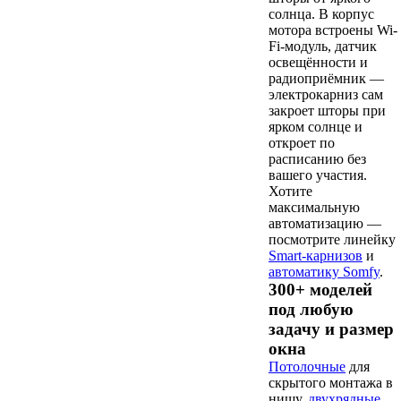
солнца. В корпус
мотора встроены Wi-
Fi-модуль, датчик
освещённости и
радиоприёмник —
электрокарниз сам
закроет шторы при
ярком солнце и
откроет по
расписанию без
вашего участия.
Хотите
максимальную
автоматизацию —
посмотрите линейку
Smart-карнизов
и
автоматику Somfy
.
300+ моделей
под любую
задачу и размер
окна
Потолочные
для
скрытого монтажа в
нишу,
двухрядные