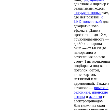
для тюля и портьер с
раздельным ходом,
аккумуляторные
там,
где нет розетки,
с
LED-подсветкой
для
декоративного
эффекта. Длина
профиля — до 12 м,
грузоподъёмность —
до 80 кг, ширина
окна — от 60 см до
панорамного
остекления во всю
стену. Тип крепления
подбираем под ваш
потолок: бетон,
гипсокартон,
натяжной или
деревянный. Также в
каталоге —
римские
,
рулонные
,
японские
шторы
и
жалюзи
с
электроприводом.
Для сложных окон
доступны рулонные