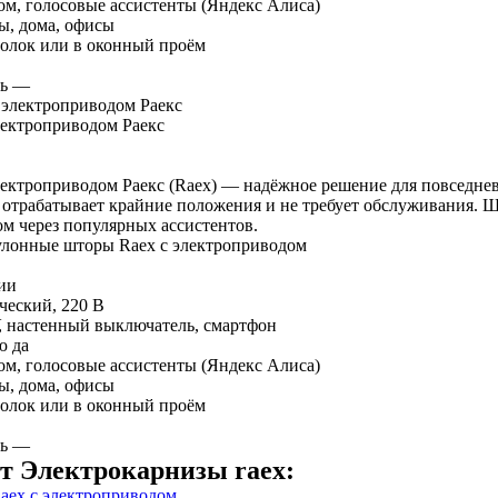
м, голосовые ассистенты (Яндекс Алиса)
ы, дома, офисы
отолок или в оконный проём
ь
—
ектроприводом Раекс
ектроприводом Раекс (Raex) — надёжное решение для повседне
 отрабатывает крайние положения и не требует обслуживания. Ш
ом через популярных ассистентов.
улонные шторы Raex с электроприводом
ии
ческий, 220 В
, настенный выключатель, смартфон
ю
да
м, голосовые ассистенты (Яндекс Алиса)
ы, дома, офисы
отолок или в оконный проём
ь
—
т Электрокарнизы raex: