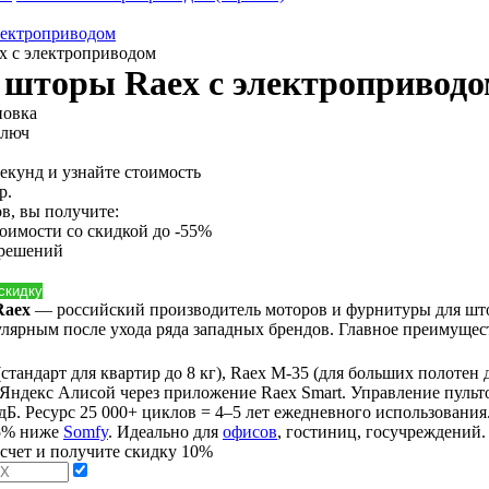
лектроприводом
x с электроприводом
 шторы Raex с электропривод
новка
ключ
секунд и узнайте стоимость
р.
в, вы получите:
тоимости
со скидкой до -55%
 решений
 скидку
Raex
— российский производитель моторов и фурнитуры для штор
улярным после ухода ряда западных брендов. Главное преимущест
стандарт для квартир до 8 кг), Raex M-35 (для больших полотен до
 Яндекс Алисой через приложение Raex Smart. Управление пульт
дБ. Ресурс 25 000+ циклов = 4–5 лет ежедневного использования
35% ниже
Somfy
. Идеально для
офисов
, гостиниц, госучреждений.
асчет и получите скидку 10%