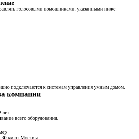
ление
правлять голосовыми помошниками, указанными ниже.
т
ешно подключаются к системам управления умным домом.
а компании
2 лет
вание всего оборудования.
мер
х 30 км от Москвы.