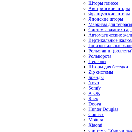
Шторы плиссе
Австрийские шторы
Французские шторы
Японские шторы
Маркизы для террас
Системы зимних сад
Автоматические жал
Вертикальные жалюз
Горизонтальные жал
Рольставни (роллеты
Рольворота
Перголы
Шторы для беседки
Zip системы
Бренды
Novo
Somfy
А-ОК
Raex
Dooya
Hunter Douglas
Coulisse
Mottura
Xiaomi
Системы "Умный до