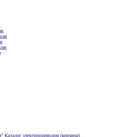
ы
ов
юзи
и
юзи
)
м"
Каталог электроприводов (корзина)