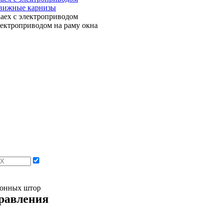
движные карнизы
ектроприводом на раму окна
лонных штор
равления