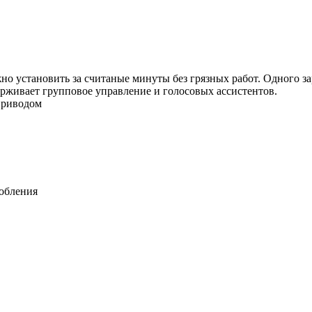
установить за считаные минуты без грязных работ. Одного заря
держивает групповое управление и голосовых ассистентов.
приводом
робления