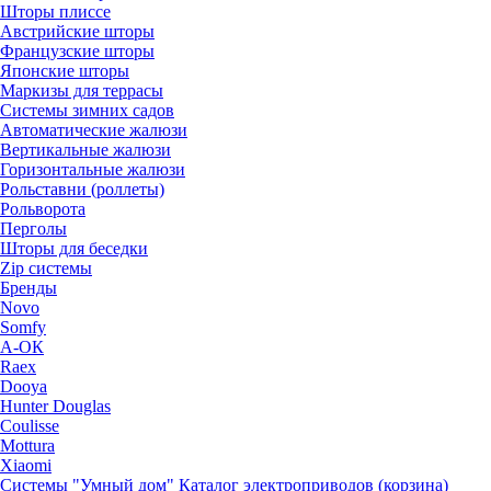
Шторы плиссе
Австрийские шторы
Французские шторы
Японские шторы
Маркизы для террасы
Системы зимних садов
Автоматические жалюзи
Вертикальные жалюзи
Горизонтальные жалюзи
Рольставни (роллеты)
Рольворота
Перголы
Шторы для беседки
Zip системы
Бренды
Novo
Somfy
А-ОК
Raex
Dooya
Hunter Douglas
Coulisse
Mottura
Xiaomi
Системы "Умный дом"
Каталог электроприводов (корзина)