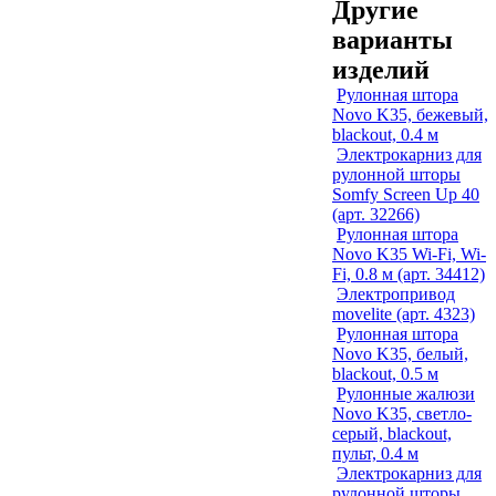
Другие
варианты
изделий
Рулонная штора
Novo K35, бежевый,
blackout, 0.4 м
Электрокарниз для
рулонной шторы
Somfy Screen Up 40
(арт. 32266)
Рулонная штора
Novo K35 Wi-Fi, Wi-
Fi, 0.8 м (арт. 34412)
Электропривод
movelite (арт. 4323)
Рулонная штора
Novo K35, белый,
blackout, 0.5 м
Рулонные жалюзи
Novo K35, светло-
серый, blackout,
пульт, 0.4 м
Электрокарниз для
рулонной шторы