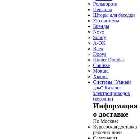
Рольворота
Перголы
Шторы для беседки
Zip системы
Бренды
Novo
Somfy
А-ОК
Raex
Dooya
Hunter Douglas
Coulisse
Mottura
Xiaomi
Системы "Умный
дом"
Каталог
электроприводов
(корзина)
Информация
о доставке
По Москве:
Курьерская доставка
рабочих дней
Самовывоз