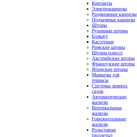
Контакты
Электрокарнизы
Раздвижные карнизы
Подъемные карнизы
Шторы
Рулонные шторы
Блэкаут
Кассетные
Римские шторы
Шторы плиссе
Австрийские шторы
Французские шторы
Японские шторы
Маркизы для
террасы
Системы зимних
садов
Автоматические
жалюзи
Вертикальные
жалюзи
Горизонтальные
жалюзи
Рольставни
(роллеты)