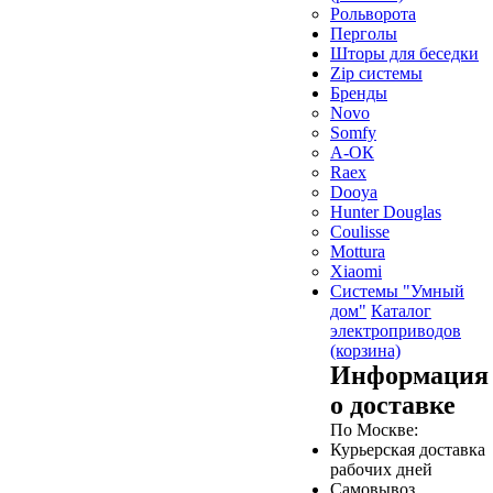
Рольворота
Перголы
Шторы для беседки
Zip системы
Бренды
Novo
Somfy
А-ОК
Raex
Dooya
Hunter Douglas
Coulisse
Mottura
Xiaomi
Системы "Умный
дом"
Каталог
электроприводов
(корзина)
Информация
о доставке
По Москве:
Курьерская доставка
рабочих дней
Самовывоз