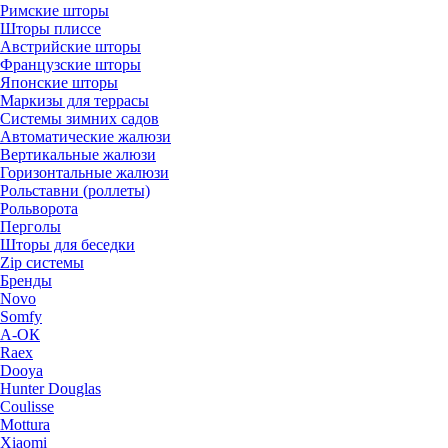
Римские шторы
Шторы плиссе
Австрийские шторы
Французские шторы
Японские шторы
Маркизы для террасы
Системы зимних садов
Автоматические жалюзи
Вертикальные жалюзи
Горизонтальные жалюзи
Рольставни (роллеты)
Рольворота
Перголы
Шторы для беседки
Zip системы
Бренды
Novo
Somfy
А-ОК
Raex
Dooya
Hunter Douglas
Coulisse
Mottura
Xiaomi