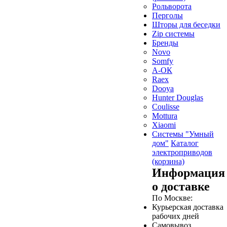
Рольворота
Перголы
Шторы для беседки
Zip системы
Бренды
Novo
Somfy
А-ОК
Raex
Dooya
Hunter Douglas
Coulisse
Mottura
Xiaomi
Системы "Умный
дом"
Каталог
электроприводов
(корзина)
Информация
о доставке
По Москве:
Курьерская доставка
рабочих дней
Самовывоз