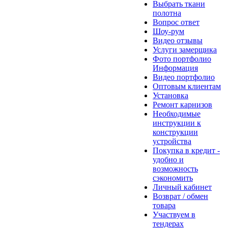
Выбрать ткани
полотна
Вопрос ответ
Шоу-рум
Видео отзывы
Услуги замерщика
Фото портфолио
Информация
Видео портфолио
Оптовым клиентам
Установка
Ремонт карнизов
Необходимые
инструкции к
конструкции
устройства
Покупка в кредит -
удобно и
возможность
сэкономить
Личный кабинет
Возврат / обмен
товара
Участвуем в
тендерах