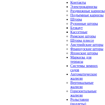
Контакты
Электрокарнизы
Раздвижные карнизы
Подъемные карнизы
Шторы
Рулонные шторы
Блэкаут
Кассетные
Римские шторы
Шторы плиссе
Австрийские шторы
Французские шторы
Японские шторы
Маркизы для
террасы
Системы зимних
садов
Автоматические
жалюзи
Вертикальные
жалюзи
Горизонтальные
жалюзи
Рольставни
(роллеты)