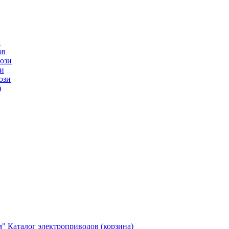
ы
ов
юзи
и
юзи
)
м"
Каталог электроприводов (корзина)