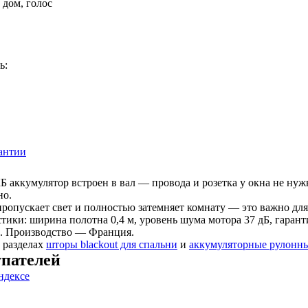
 дом, голос
ь:
антии
КБ аккумулятор встроен в вал — провода и розетка у окна не нужн
но.
пропускает свет и полностью затемняет комнату — это важно для
тики: ширина полотна 0,4 м, уровень шума мотора 37 дБ, гарант
. Производство — Франция.
 разделах
шторы blackout для спальни
и
аккумуляторные рулонн
пателей
ндексе