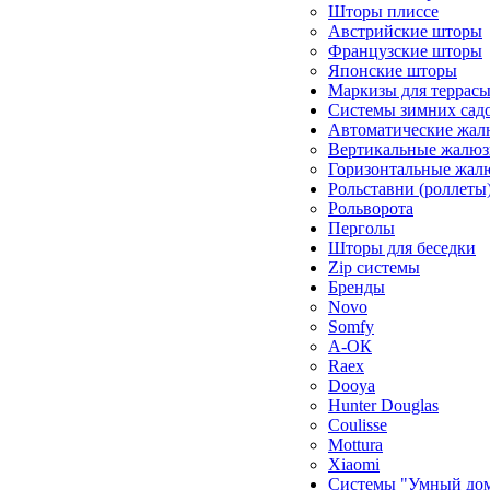
Шторы плиссе
Австрийские шторы
Французские шторы
Японские шторы
Маркизы для террас
Системы зимних сад
Автоматические жал
Вертикальные жалюз
Горизонтальные жал
Рольставни (роллеты
Рольворота
Перголы
Шторы для беседки
Zip системы
Бренды
Novo
Somfy
А-ОК
Raex
Dooya
Hunter Douglas
Coulisse
Mottura
Xiaomi
Системы "Умный до