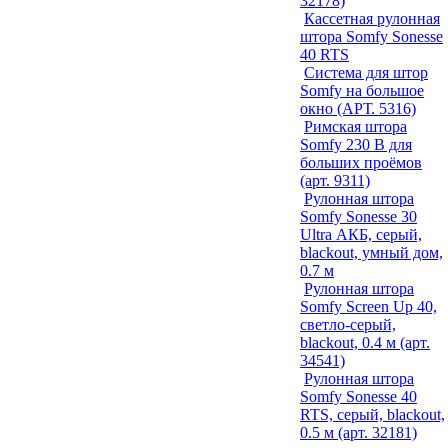
32178)
Кассетная рулонная
штора Somfy Sonesse
40 RTS
Система для штор
Somfy на большое
окно (АРТ. 5316)
Римская штора
Somfy 230 В для
больших проёмов
(арт. 9311)
Рулонная штора
Somfy Sonesse 30
Ultra АКБ, серый,
blackout, умный дом,
0.7 м
Рулонная штора
Somfy Screen Up 40,
светло-серый,
blackout, 0.4 м (арт.
34541)
Рулонная штора
Somfy Sonesse 40
RTS, серый, blackout,
0.5 м (арт. 32181)