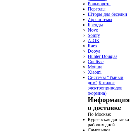
Рольворота
Перголы
Шторы для беседки
Zip системы
Бренды
Novo
Somfy
А-ОК
Raex
Dooya
Hunter Douglas
Coulisse
Mottura
Xiaomi
Системы "Умный
дом"
Каталог
электроприводов
(корзина)
Информация
о доставке
По Москве:
Курьерская доставка
рабочих дней
Самовывоз