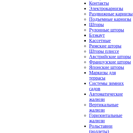
Контакты
Электрокарнизы
Раздвижные карнизы
Подъемные карнизы
Шторы
Рулонные шторы
Блэкаут
Кассетные
Римские шторы
Шторы плиссе
Австрийские шторы
Французские шторы
Японские шторы
Маркизы для
террасы
Системы зимних
садов
Автоматические
жалюзи
Вертикальные
жалюзи
Горизонтальные
жалюзи
Рольставни
(роллеты)