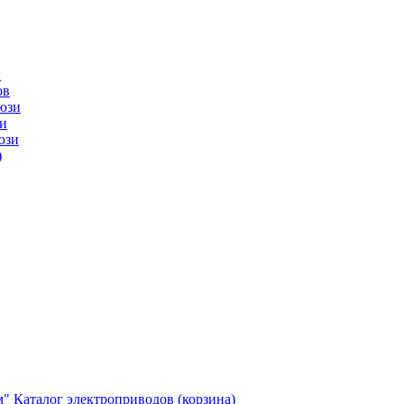
ы
ов
юзи
и
юзи
)
м"
Каталог электроприводов (корзина)