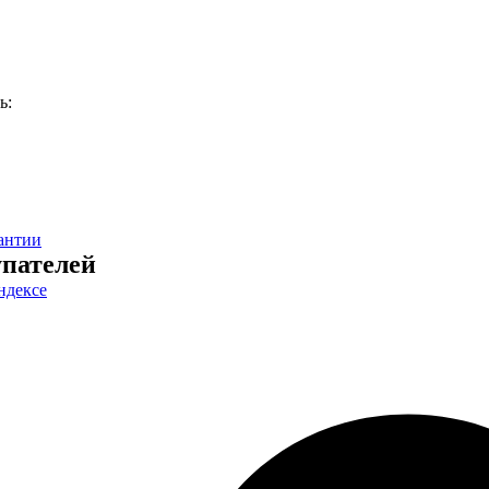
ь:
антии
пателей
ндексе