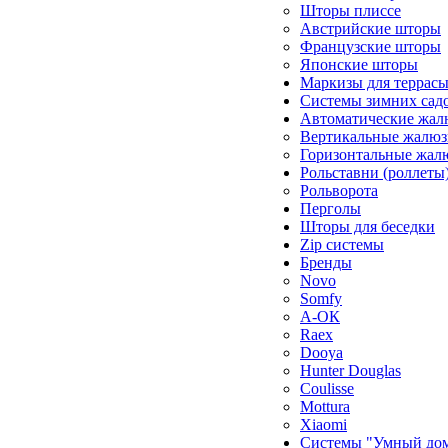
Шторы плиссе
Австрийские шторы
Французские шторы
Японские шторы
Маркизы для террас
Системы зимних сад
Автоматические жал
Вертикальные жалюз
Горизонтальные жал
Рольставни (роллеты
Рольворота
Перголы
Шторы для беседки
Zip системы
Бренды
Novo
Somfy
А-ОК
Raex
Dooya
Hunter Douglas
Coulisse
Mottura
Xiaomi
Системы "Умный до