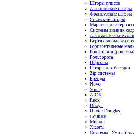
Шторы плиссе
Австрийские шторы
Французские шторы
Японские шторы
Маркизы для террас
Системы зимних сад
Автоматические жал
Вертикальные жалюз
Горизонтальные жал
Рольставни (роллеты
Рольворота
Перголы
Шторы для беседки
Zip системы
Бренды
Novo
Somfy
А-ОК
Raex
Dooya
Hunter Douglas
Coulisse
Mottura
Xiaomi
Системы "Умный до