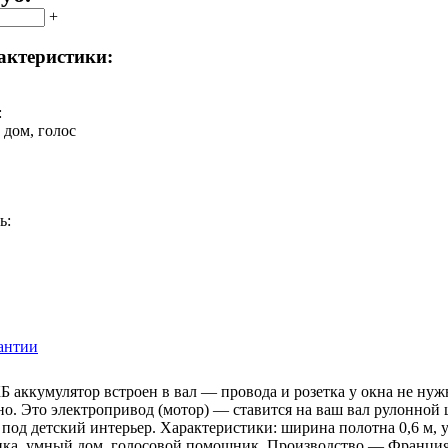
+
актеристики:
:
 дом, голос
ь:
антии
КБ аккумулятор встроен в вал — провода и розетка у окна не нужн
но. Это электропривод (мотор) — ставится на ваш вал рулонной
под детский интерьер. Характеристики: ширина полотна 0,6 м, у
опка, умный дом, голосовой помощник. Производство — Франция