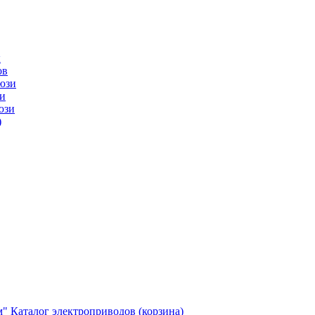
ы
ов
юзи
и
юзи
)
м"
Каталог электроприводов (корзина)