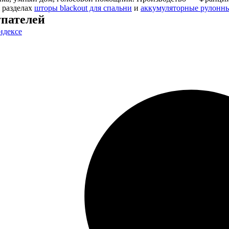
 разделах
шторы blackout для спальни
и
аккумуляторные рулонн
пателей
ндексе