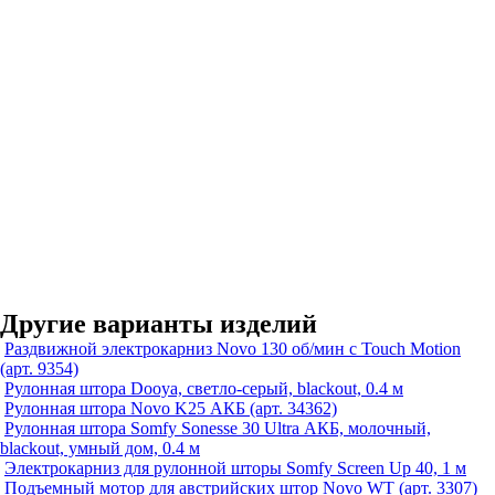
Другие варианты изделий
Раздвижной электрокарниз Novo 130 об/мин с Touch Motion
(арт. 9354)
Рулонная штора Dooya, светло-серый, blackout, 0.4 м
Рулонная штора Novo K25 АКБ (арт. 34362)
Рулонная штора Somfy Sonesse 30 Ultra АКБ, молочный,
blackout, умный дом, 0.4 м
Электрокарниз для рулонной шторы Somfy Screen Up 40, 1 м
Подъемный мотор для австрийских штор Novo WT (арт. 3307)