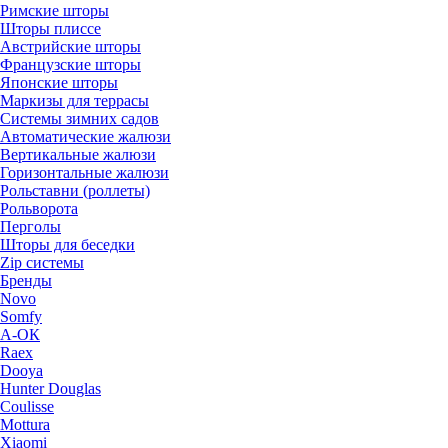
Римские шторы
Шторы плиссе
Австрийские шторы
Французские шторы
Японские шторы
Маркизы для террасы
Системы зимних садов
Автоматические жалюзи
Вертикальные жалюзи
Горизонтальные жалюзи
Рольставни (роллеты)
Рольворота
Перголы
Шторы для беседки
Zip системы
Бренды
Novo
Somfy
А-ОК
Raex
Dooya
Hunter Douglas
Coulisse
Mottura
Xiaomi