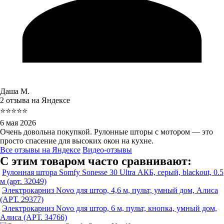
Даша М.
2 отзыва на Яндексе
⭐⭐⭐⭐⭐
6 мая 2026
Очень довольна покупкой. Рулонные шторы с мотором — это
просто спасение для высоких окон на кухне.
Все отзывы на Яндексе
Видео-отзывы
С этим товаром часто сравнивают:
Рулонная штора Somfy Sonesse 30 Ultra АКБ, серый, blackout, 0.5
м (арт. 32049)
Электрокарниз Novo для штор, 4,6 м, пульт, умный дом, Алиса
(АРТ. 29377)
Электрокарниз Novo для штор, 6 м, пульт, кнопка, умный дом,
Алиса (АРТ. 34766)