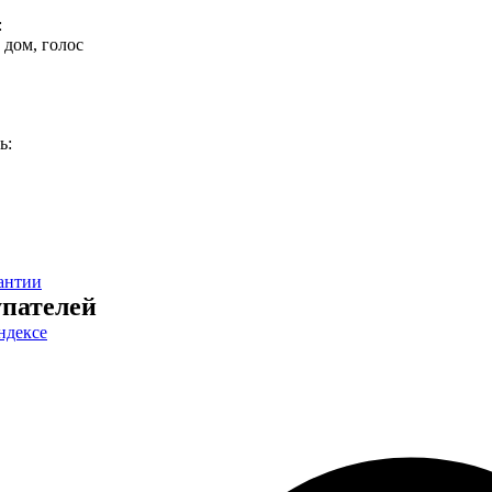
:
 дом, голос
ь:
антии
пателей
ндексе