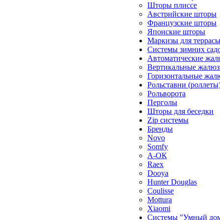
Шторы плиссе
Австрийские шторы
Французские шторы
Японские шторы
Маркизы для террас
Системы зимних сад
Автоматические жал
Вертикальные жалюз
Горизонтальные жал
Рольставни (роллеты
Рольворота
Перголы
Шторы для беседки
Zip системы
Бренды
Novo
Somfy
А-ОК
Raex
Dooya
Hunter Douglas
Coulisse
Mottura
Xiaomi
Системы "Умный до