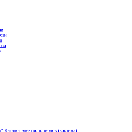
ы
ов
юзи
и
юзи
)
м"
Каталог электроприводов (корзина)