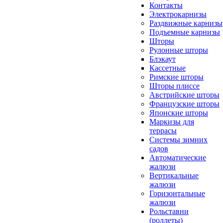
Контакты
Электрокарнизы
Раздвижные карнизы
Подъемные карнизы
Шторы
Рулонные шторы
Блэкаут
Кассетные
Римские шторы
Шторы плиссе
Австрийские шторы
Французские шторы
Японские шторы
Маркизы для
террасы
Системы зимних
садов
Автоматические
жалюзи
Вертикальные
жалюзи
Горизонтальные
жалюзи
Рольставни
(роллеты)