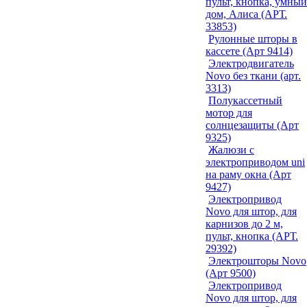
пульт, кнопка, умный
дом, Алиса (АРТ.
33853)
Рулонные шторы в
кассете (Арт 9414)
Электродвигатель
Novo без ткани (арт.
3313)
Полукассетный
мотор для
солнцезащиты (Арт
9325)
Жалюзи с
электроприводом uni
на раму окна (Арт
9427)
Электропривод
Novo для штор, для
карнизов до 2 м,
пульт, кнопка (АРТ.
29392)
Электрошторы Novo
(Арт 9500)
Электропривод
Novo для штор, для