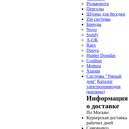
Рольворота
Перголы
Шторы для беседки
Zip системы
Бренды
Novo
Somfy
А-ОК
Raex
Dooya
Hunter Douglas
Coulisse
Mottura
Xiaomi
Системы "Умный
дом"
Каталог
электроприводов
(корзина)
Информация
о доставке
По Москве:
Курьерская доставка
рабочих дней
Самовывоз