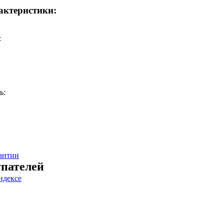
актеристики:
:
ь:
антии
пателей
ндексе