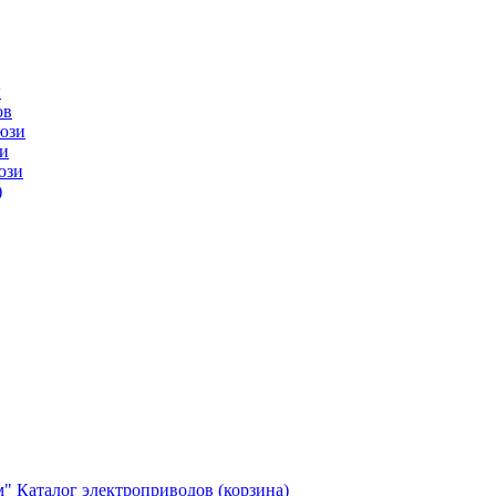
ы
ов
юзи
и
юзи
)
м"
Каталог электроприводов (корзина)