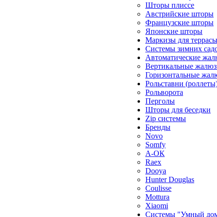
Шторы плиссе
Австрийские шторы
Французские шторы
Японские шторы
Маркизы для террас
Системы зимних сад
Автоматические жал
Вертикальные жалюз
Горизонтальные жал
Рольставни (роллеты
Рольворота
Перголы
Шторы для беседки
Zip системы
Бренды
Novo
Somfy
А-ОК
Raex
Dooya
Hunter Douglas
Coulisse
Mottura
Xiaomi
Системы "Умный до