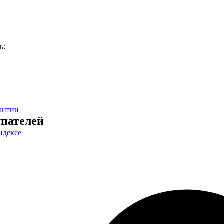
ь:
антии
пателей
ндексе