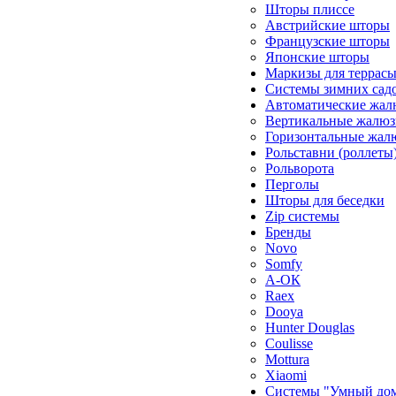
Шторы плиссе
Австрийские шторы
Французские шторы
Японские шторы
Маркизы для террас
Системы зимних сад
Автоматические жал
Вертикальные жалюз
Горизонтальные жал
Рольставни (роллеты
Рольворота
Перголы
Шторы для беседки
Zip системы
Бренды
Novo
Somfy
А-ОК
Raex
Dooya
Hunter Douglas
Coulisse
Mottura
Xiaomi
Системы "Умный до