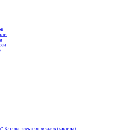
ы
ов
юзи
и
юзи
)
м"
Каталог электроприводов (корзина)