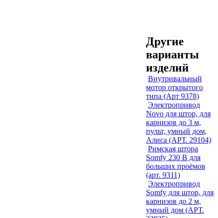
Другие
варианты
изделий
Внутривальный
мотор открытого
типа (Арт 9378)
Электропривод
Novo для штор, для
карнизов до 3 м,
пульт, умный дом,
Алиса (АРТ. 29104)
Римская штора
Somfy 230 В для
больших проёмов
(арт. 9311)
Электропривод
Somfy для штор, для
карнизов до 2 м,
умный дом (АРТ.