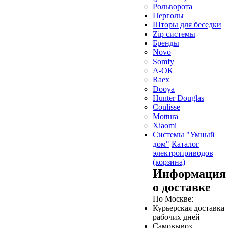
Рольворота
Перголы
Шторы для беседки
Zip системы
Бренды
Novo
Somfy
А-ОК
Raex
Dooya
Hunter Douglas
Coulisse
Mottura
Xiaomi
Системы "Умный
дом"
Каталог
электроприводов
(корзина)
Информация
о доставке
По Москве:
Курьерская доставка
рабочих дней
Самовывоз