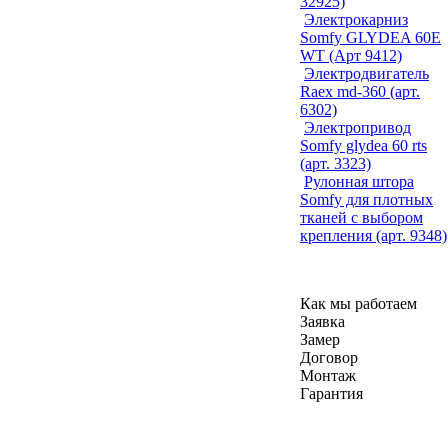
32925)
Электрокарниз
Somfy GLYDEA 60E
WT (Арт 9412)
Электродвигатель
Raex md-360 (арт.
6302)
Электропривод
Somfy glydea 60 rts
(арт. 3323)
Рулонная штора
Somfy для плотных
тканей с выбором
крепления (арт. 9348)
Как мы работаем
Заявка
Замер
Договор
Монтаж
Гарантия