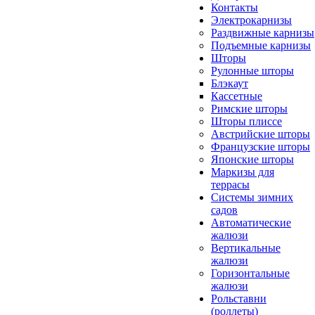
Контакты
Электрокарнизы
Раздвижные карнизы
Подъемные карнизы
Шторы
Рулонные шторы
Блэкаут
Кассетные
Римские шторы
Шторы плиссе
Австрийские шторы
Французские шторы
Японские шторы
Маркизы для
террасы
Системы зимних
садов
Автоматические
жалюзи
Вертикальные
жалюзи
Горизонтальные
жалюзи
Рольставни
(роллеты)