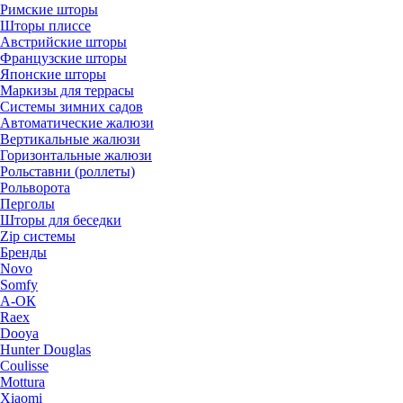
Римские шторы
Шторы плиссе
Австрийские шторы
Французские шторы
Японские шторы
Маркизы для террасы
Системы зимних садов
Автоматические жалюзи
Вертикальные жалюзи
Горизонтальные жалюзи
Рольставни (роллеты)
Рольворота
Перголы
Шторы для беседки
Zip системы
Бренды
Novo
Somfy
А-ОК
Raex
Dooya
Hunter Douglas
Coulisse
Mottura
Xiaomi