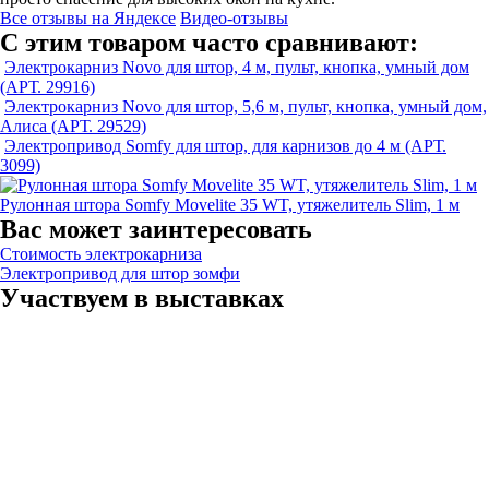
Все отзывы на Яндексе
Видео-отзывы
С этим товаром часто сравнивают:
Электрокарниз Novo для штор, 4 м, пульт, кнопка, умный дом
(АРТ. 29916)
Электрокарниз Novo для штор, 5,6 м, пульт, кнопка, умный дом,
Алиса (АРТ. 29529)
Электропривод Somfy для штор, для карнизов до 4 м (АРТ.
3099)
Рулонная штора Somfy Movelite 35 WT, утяжелитель Slim, 1 м
Вас может заинтересовать
Стоимость электрокарниза
Электропривод для штор зомфи
Участвуем в выставках