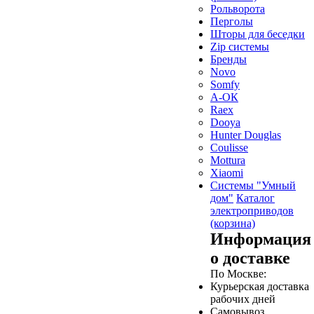
Рольворота
Перголы
Шторы для беседки
Zip системы
Бренды
Novo
Somfy
А-ОК
Raex
Dooya
Hunter Douglas
Coulisse
Mottura
Xiaomi
Системы "Умный
дом"
Каталог
электроприводов
(корзина)
Информация
о доставке
По Москве:
Курьерская доставка
рабочих дней
Самовывоз