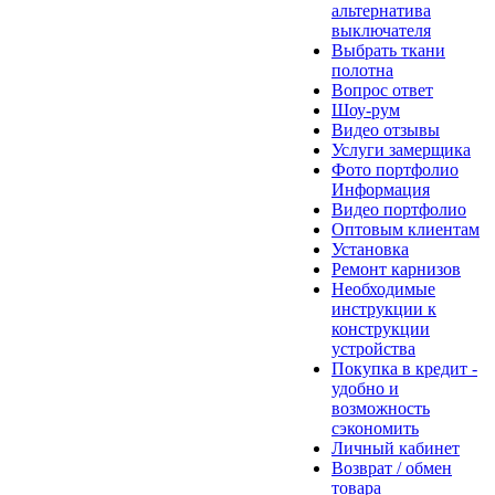
альтернатива
выключателя
Выбрать ткани
полотна
Вопрос ответ
Шоу-рум
Видео отзывы
Услуги замерщика
Фото портфолио
Информация
Видео портфолио
Оптовым клиентам
Установка
Ремонт карнизов
Необходимые
инструкции к
конструкции
устройства
Покупка в кредит -
удобно и
возможность
сэкономить
Личный кабинет
Возврат / обмен
товара