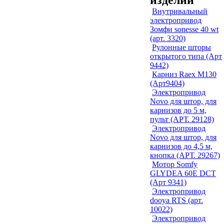
изделий
Внутривальный
электропривод
Зомфи sonesse 40 wt
(арт. 3320)
Рулонные шторы
открытого типа (Арт
9442)
Карниз Raex M130
(Арт9404)
Электропривод
Novo для штор, для
карнизов до 5 м,
пульт (АРТ. 29128)
Электропривод
Novo для штор, для
карнизов до 4,5 м,
кнопка (АРТ. 29267)
Мотор Somfy
GLYDEA 60E DCT
(Арт 9341)
Электропривод
dooya RTS (арт.
10022)
Электропривод