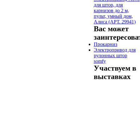
для штор, для
карнизов до 2 м,
пульт, умный дом,
Алиса (АРТ. 29941)
Вас может
заинтересова
Прокарниз
Электропривод для
рулонных штор
somfy
Участвуем в
выставках