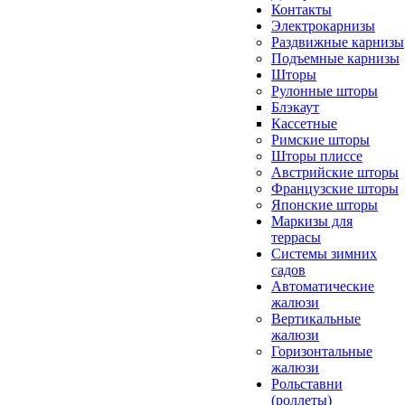
Контакты
Электрокарнизы
Раздвижные карнизы
Подъемные карнизы
Шторы
Рулонные шторы
Блэкаут
Кассетные
Римские шторы
Шторы плиссе
Австрийские шторы
Французские шторы
Японские шторы
Маркизы для
террасы
Системы зимних
садов
Автоматические
жалюзи
Вертикальные
жалюзи
Горизонтальные
жалюзи
Рольставни
(роллеты)