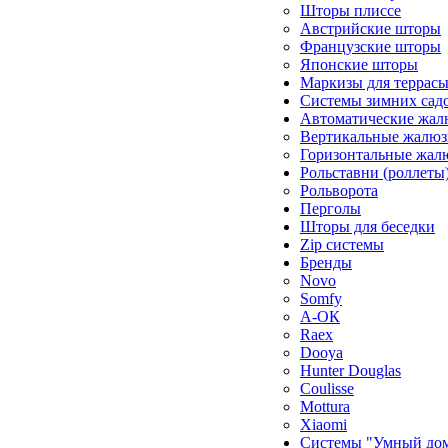
Шторы плиссе
Австрийские шторы
Французские шторы
Японские шторы
Маркизы для террас
Системы зимних сад
Автоматические жал
Вертикальные жалюз
Горизонтальные жал
Рольставни (роллеты
Рольворота
Перголы
Шторы для беседки
Zip системы
Бренды
Novo
Somfy
А-ОК
Raex
Dooya
Hunter Douglas
Coulisse
Mottura
Xiaomi
Системы "Умный до