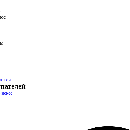
:
лос
ь:
антии
пателей
ндексе