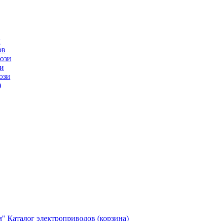
ы
ов
юзи
и
юзи
)
м"
Каталог электроприводов (корзина)