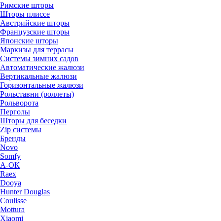
Римские шторы
Шторы плиссе
Австрийские шторы
Французские шторы
Японские шторы
Маркизы для террасы
Системы зимних садов
Автоматические жалюзи
Вертикальные жалюзи
Горизонтальные жалюзи
Рольставни (роллеты)
Рольворота
Перголы
Шторы для беседки
Zip системы
Бренды
Novo
Somfy
А-ОК
Raex
Dooya
Hunter Douglas
Coulisse
Mottura
Xiaomi