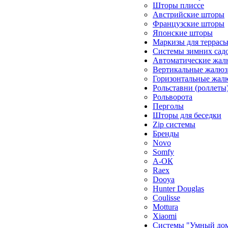
Шторы плиссе
Австрийские шторы
Французские шторы
Японские шторы
Маркизы для террас
Системы зимних сад
Автоматические жал
Вертикальные жалюз
Горизонтальные жал
Рольставни (роллеты
Рольворота
Перголы
Шторы для беседки
Zip системы
Бренды
Novo
Somfy
А-ОК
Raex
Dooya
Hunter Douglas
Coulisse
Mottura
Xiaomi
Системы "Умный до