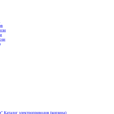
ы
ов
юзи
и
юзи
)
м"
Каталог электроприводов (корзина)