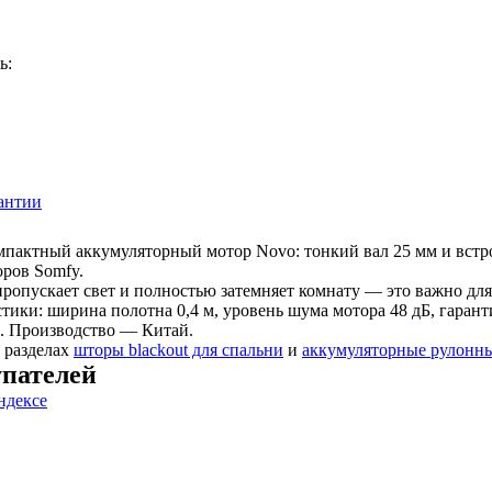
ь:
антии
актный аккумуляторный мотор Novo: тонкий вал 25 мм и встрое
ров Somfy.
пропускает свет и полностью затемняет комнату — это важно для
тики: ширина полотна 0,4 м, уровень шума мотора 48 дБ, гарант
. Производство — Китай.
 разделах
шторы blackout для спальни
и
аккумуляторные рулонн
пателей
ндексе