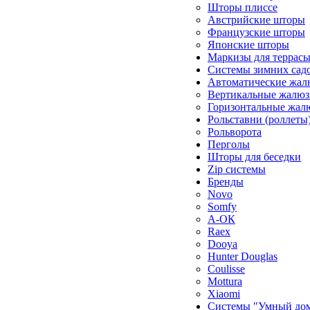
Шторы плиссе
Австрийские шторы
Французские шторы
Японские шторы
Маркизы для террас
Системы зимних сад
Автоматические жал
Вертикальные жалюз
Горизонтальные жал
Рольставни (роллеты
Рольворота
Перголы
Шторы для беседки
Zip системы
Бренды
Novo
Somfy
А-ОК
Raex
Dooya
Hunter Douglas
Coulisse
Mottura
Xiaomi
Системы "Умный до