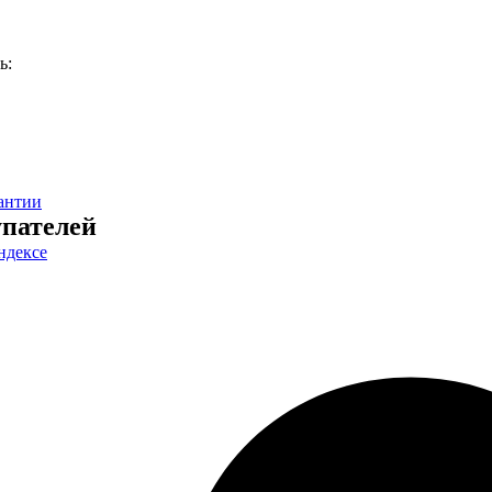
ь:
антии
пателей
ндексе