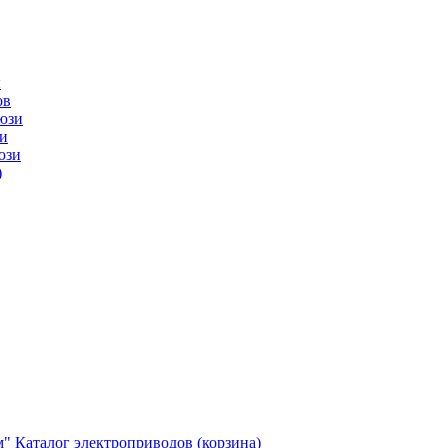
ы
ов
юзи
и
юзи
)
м"
Каталог электроприводов (корзина)