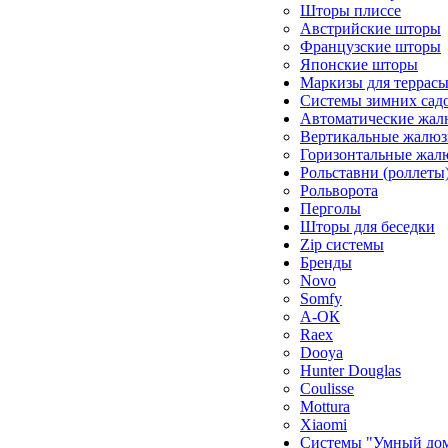
Шторы плиссе
Австрийские шторы
Французские шторы
Японские шторы
Маркизы для террас
Системы зимних сад
Автоматические жал
Вертикальные жалюз
Горизонтальные жал
Рольставни (роллеты
Рольворота
Перголы
Шторы для беседки
Zip системы
Бренды
Novo
Somfy
А-ОК
Raex
Dooya
Hunter Douglas
Coulisse
Mottura
Xiaomi
Системы "Умный до