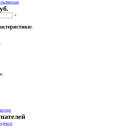
 размерам
уб.
+
актеристики:
:
ь:
антии
пателей
ндексе