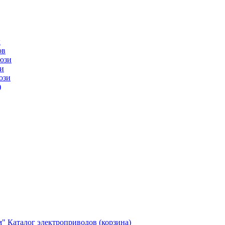
ы
ов
юзи
и
юзи
)
м"
Каталог электроприводов (корзина)