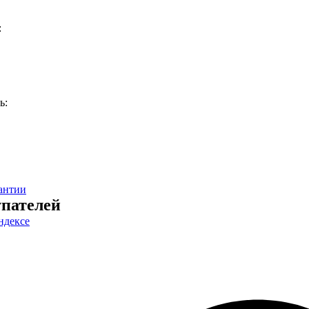
:
ь:
антии
пателей
ндексе