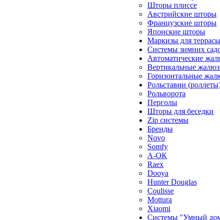
Шторы плиссе
Австрийские шторы
Французские шторы
Японские шторы
Маркизы для террас
Системы зимних сад
Автоматические жал
Вертикальные жалюз
Горизонтальные жал
Рольставни (роллеты
Рольворота
Перголы
Шторы для беседки
Zip системы
Бренды
Novo
Somfy
А-ОК
Raex
Dooya
Hunter Douglas
Coulisse
Mottura
Xiaomi
Системы "Умный до