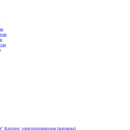
ы
ов
юзи
и
юзи
)
м"
Каталог электроприводов (корзина)