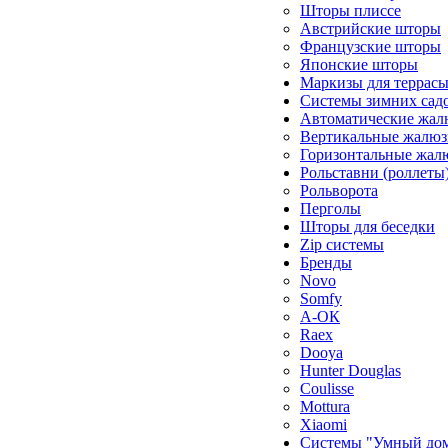
Шторы плиссе
Австрийские шторы
Французские шторы
Японские шторы
Маркизы для террас
Системы зимних сад
Автоматические жал
Вертикальные жалюз
Горизонтальные жал
Рольставни (роллеты
Рольворота
Перголы
Шторы для беседки
Zip системы
Бренды
Novo
Somfy
А-ОК
Raex
Dooya
Hunter Douglas
Coulisse
Mottura
Xiaomi
Системы "Умный до