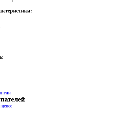
актеристики:
:
ь:
антии
пателей
ндексе