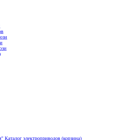
ы
ов
юзи
и
юзи
)
м"
Каталог электроприводов (корзина)