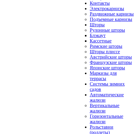
Контакты
Электрокарнизы
Раздвижные карнизы
Подъемные карнизы
Шторы
Рулонные шторы
Блэкаут
Кассетные
Римские шторы
Шторы плиссе
Австрийские шторы
Французские шторы
Японские шторы
Маркизы для
террасы
Системы зимних
садов
Автоматические
жалюзи
Вертикальные
жалюзи
Горизонтальные
жалюзи
Рольставни
(роллеты)