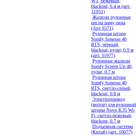
WT, бежевый,
blackout, 0.4 м (арт.
31951)
Жалюзи рулонные
uni на раму окна
(Арт 9371)
Рулонная штора
Somfy Sonesse 40
RTS, чёрный,
blackout, пульт, 0.9 м
(арт. 31977)
Рулонные жалюзи
Somfy Screen Up 40,
пульт, 0.7 м
Рулонная штора
Somfy Sonesse 40
RTS, светло-серый,
blackout, 0.8 м
Электропривод
(мотор) для рулонной
шторы Novo K35 Wi-
Fi, светло-бежевый,
blackout, 0.7 м
Подъемная система
(Китай) (арт. 10077)