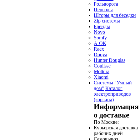
Рольворота
Перголы
Шторы для беседки
Zip системы
Бренды
Novo
Somfy
А-ОК
Raex
Dooya
Hunter Douglas
Coulisse
Mottura
Xiaomi
Системы "Умный
дом"
Каталог
электроприводов
(корзина)
Информация
о доставке
По Москве:
Курьерская доставка
рабочих дней
Самовывоз