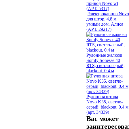
привод Novo wt
(АРТ. 5317)
Электрокарниз Novo
для штор, 4,8 м,
умный дом, Алиса
(АРТ. 29217)
Рулонные жалюзи
Somfy Sonesse 40
RTS, светло-серый,
blackout, 0.4 м
Рулонная штора
Novo K35, светло-
серый, blackout, 0.4 м
(арт. 34339)
Вас может
заинтересова