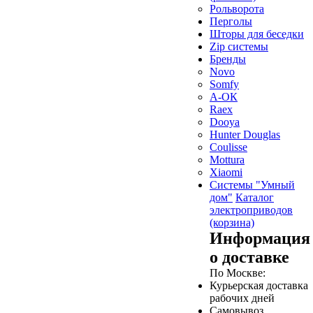
Рольворота
Перголы
Шторы для беседки
Zip системы
Бренды
Novo
Somfy
А-ОК
Raex
Dooya
Hunter Douglas
Coulisse
Mottura
Xiaomi
Системы "Умный
дом"
Каталог
электроприводов
(корзина)
Информация
о доставке
По Москве:
Курьерская доставка
рабочих дней
Самовывоз