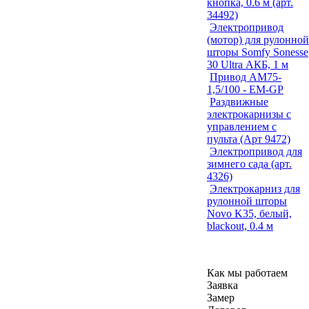
кнопка, 0.6 м (арт.
34492)
Электропривод
(мотор) для рулонной
шторы Somfy Sonesse
30 Ultra АКБ, 1 м
Привод AM75-
1,5/100 - EM-GP
Раздвижные
электрокарнизы с
управлением с
пульта (Арт 9472)
Электропривод для
зимнего сада (арт.
4326)
Электрокарниз для
рулонной шторы
Novo K35, белый,
blackout, 0.4 м
Как мы работаем
Заявка
Замер