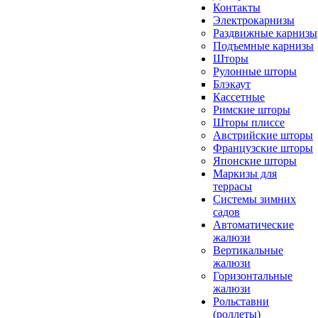
Контакты
Электрокарнизы
Раздвижные карнизы
Подъемные карнизы
Шторы
Рулонные шторы
Блэкаут
Кассетные
Римские шторы
Шторы плиссе
Австрийские шторы
Французские шторы
Японские шторы
Маркизы для
террасы
Системы зимних
садов
Автоматические
жалюзи
Вертикальные
жалюзи
Горизонтальные
жалюзи
Рольставни
(роллеты)