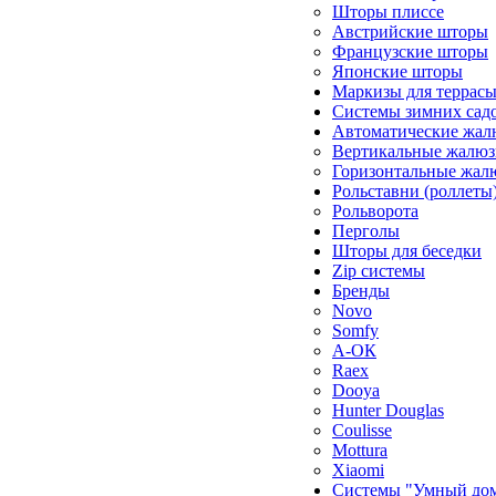
Шторы плиссе
Австрийские шторы
Французские шторы
Японские шторы
Маркизы для террас
Системы зимних сад
Автоматические жал
Вертикальные жалюз
Горизонтальные жал
Рольставни (роллеты
Рольворота
Перголы
Шторы для беседки
Zip системы
Бренды
Novo
Somfy
А-ОК
Raex
Dooya
Hunter Douglas
Coulisse
Mottura
Xiaomi
Системы "Умный до