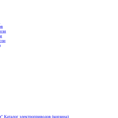
ы
ов
юзи
и
юзи
)
м"
Каталог электроприводов (корзина)