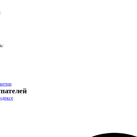
:
ь:
антии
пателей
ндексе