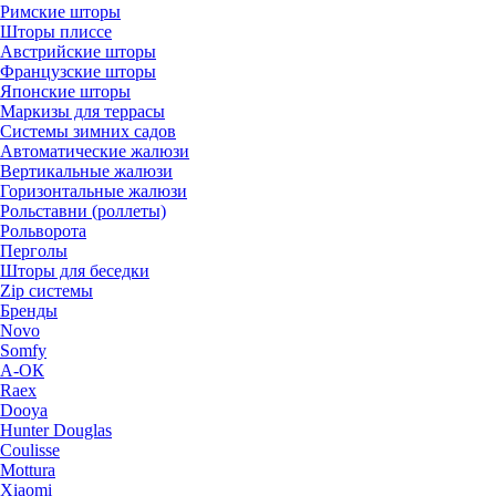
Римские шторы
Шторы плиссе
Австрийские шторы
Французские шторы
Японские шторы
Маркизы для террасы
Системы зимних садов
Автоматические жалюзи
Вертикальные жалюзи
Горизонтальные жалюзи
Рольставни (роллеты)
Рольворота
Перголы
Шторы для беседки
Zip системы
Бренды
Novo
Somfy
А-ОК
Raex
Dooya
Hunter Douglas
Coulisse
Mottura
Xiaomi