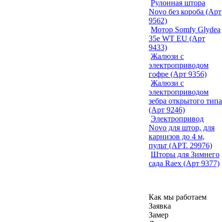
Рулонная штора
Novo без короба (Арт
9562)
Мотор Somfy Glydea
35e WT EU (Арт
9433)
Жалюзи с
электроприводом
гофре (Арт 9356)
Жалюзи с
электроприводом
зебра открытого типа
(Арт 9246)
Электропривод
Novo для штор, для
карнизов до 4 м,
пульт (АРТ. 29976)
Шторы для Зимнего
сада Raex (Арт 9377)
Как мы работаем
Заявка
Замер