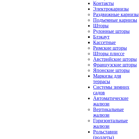
Контакты
Электрокарнизы
Раздвижные карнизы
Подъемные карнизы
Шторы
Рулонные шторы
Блэкаут
Кассетные
Римские шторы
Шторы плиссе
Австрийские шторы
Французские шторы
Японские шторы
Маркизы для
террасы
Системы зимних
садов
Автоматические
жалюзи
Вертикальные
жалюзи
Горизонтальные
жалюзи
Рольставни
(роллеты)