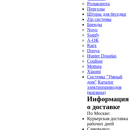
Рольворота
Перголы
Шторы для беседки
Zip системы
Бренды
Novo
Somfy
А-ОК
Raex
Dooya
Hunter Douglas
Coulisse
Mottura
Xiaomi
Системы "Умный
дом"
Каталог
электроприводов
(корзина)
Информация
о доставке
По Москве:
Курьерская доставка
рабочих дней
Самовывоз