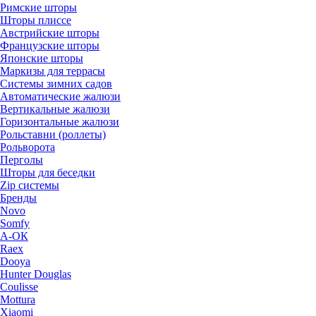
Римские шторы
Шторы плиссе
Австрийские шторы
Французские шторы
Японские шторы
Маркизы для террасы
Системы зимних садов
Автоматические жалюзи
Вертикальные жалюзи
Горизонтальные жалюзи
Рольставни (роллеты)
Рольворота
Перголы
Шторы для беседки
Zip системы
Бренды
Novo
Somfy
А-ОК
Raex
Dooya
Hunter Douglas
Coulisse
Mottura
Xiaomi