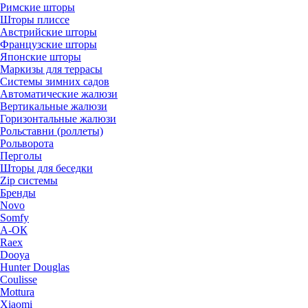
Римские шторы
Шторы плиссе
Австрийские шторы
Французские шторы
Японские шторы
Маркизы для террасы
Системы зимних садов
Автоматические жалюзи
Вертикальные жалюзи
Горизонтальные жалюзи
Рольставни (роллеты)
Рольворота
Перголы
Шторы для беседки
Zip системы
Бренды
Novo
Somfy
А-ОК
Raex
Dooya
Hunter Douglas
Coulisse
Mottura
Xiaomi