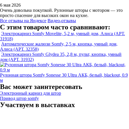
6 мая 2026
Очень довольна покупкой. Рулонные шторы с мотором — это
просто спасение для высоких окон на кухне.
Все отзывы на Яндексе
Видео-отзывы
С этим товаром часто сравнивают:
Электрокарниз Somfy Movelite, 5,2 м, умный дом, Алиса (АРТ.
31918)
Автоматические жалюзи Somfy, 2,5 м, кнопка, умный дом,
Алиса (АРТ. 32358)
Электрокарниз Somfy Glydea 35, 2,8 м, пульт, кнопка, умный
дом (АРТ. 31932)
Рулонная штора Somfy Sonesse 30 Ultra АКБ, белый, blackout, 0.9
м
Вас может заинтересовать
Электронный карниз для штор
Привод штор somfy
Участвуем в выставках