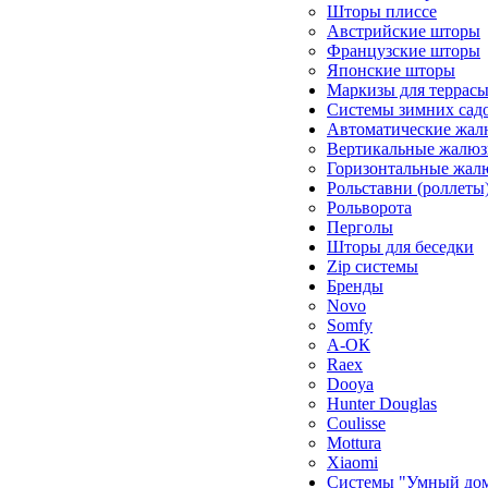
Шторы плиссе
Австрийские шторы
Французские шторы
Японские шторы
Маркизы для террас
Системы зимних сад
Автоматические жал
Вертикальные жалюз
Горизонтальные жал
Рольставни (роллеты
Рольворота
Перголы
Шторы для беседки
Zip системы
Бренды
Novo
Somfy
А-ОК
Raex
Dooya
Hunter Douglas
Coulisse
Mottura
Xiaomi
Системы "Умный до