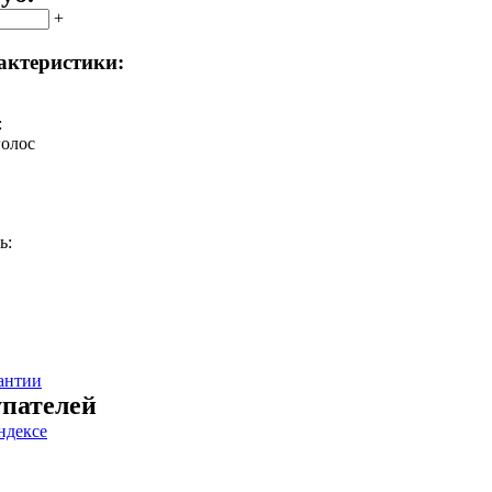
+
актеристики:
:
голос
ь:
антии
пателей
ндексе