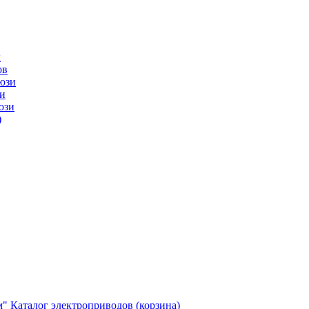
ы
ов
юзи
и
юзи
)
м"
Каталог электроприводов (корзина)