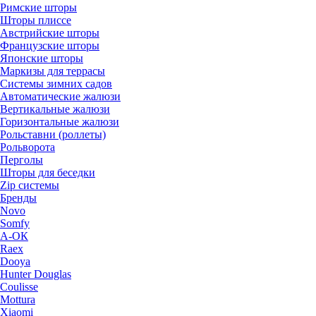
Римские шторы
Шторы плиссе
Австрийские шторы
Французские шторы
Японские шторы
Маркизы для террасы
Системы зимних садов
Автоматические жалюзи
Вертикальные жалюзи
Горизонтальные жалюзи
Рольставни (роллеты)
Рольворота
Перголы
Шторы для беседки
Zip системы
Бренды
Novo
Somfy
А-ОК
Raex
Dooya
Hunter Douglas
Coulisse
Mottura
Xiaomi