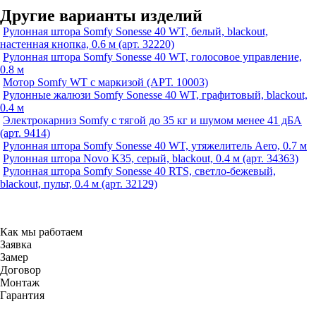
Другие варианты изделий
Рулонная штора Somfy Sonesse 40 WT, белый, blackout,
настенная кнопка, 0.6 м (арт. 32220)
Рулонная штора Somfy Sonesse 40 WT, голосовое управление,
0.8 м
Мотор Somfy WT с маркизой (АРТ. 10003)
Рулонные жалюзи Somfy Sonesse 40 WT, графитовый, blackout,
0.4 м
Электрокарниз Somfy с тягой до 35 кг и шумом менее 41 дБА
(арт. 9414)
Рулонная штора Somfy Sonesse 40 WT, утяжелитель Aero, 0.7 м
Рулонная штора Novo K35, серый, blackout, 0.4 м (арт. 34363)
Рулонная штора Somfy Sonesse 40 RTS, светло-бежевый,
blackout, пульт, 0.4 м (арт. 32129)
Как мы работаем
Заявка
Замер
Договор
Монтаж
Гарантия