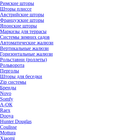
Римские шторы
Шторы плиссе
Австрийские шторы
Французские шторы
Японские шторы
Маркизы для террасы
Системы зимних садов
Автоматические жалюзи
Вертикальные жалюзи
Горизонтальные жалюзи
Рольставни (роллеты)
Рольворота
Перголы
Шторы для беседки
Zip системы
Бренды
Novo
Somfy
А-ОК
Raex
Dooya
Hunter Douglas
Coulisse
Mottura
Xiaomi