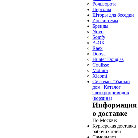
Рольворота
Перголы
Шторы для беседки
Zip системы
Бренды
Novo
Somfy
А-ОК
Raex
Dooya
Hunter Douglas
Coulisse
Mottura
Xiaomi
Системы "Умный
дом"
Каталог
электроприводов
(корзина)
Информация
о доставке
По Москве:
Курьерская доставка
рабочих дней
Самовывоз