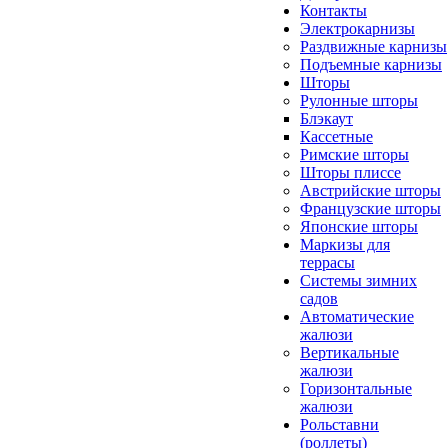
Контакты
Электрокарнизы
Раздвижные карнизы
Подъемные карнизы
Шторы
Рулонные шторы
Блэкаут
Кассетные
Римские шторы
Шторы плиссе
Австрийские шторы
Французские шторы
Японские шторы
Маркизы для
террасы
Системы зимних
садов
Автоматические
жалюзи
Вертикальные
жалюзи
Горизонтальные
жалюзи
Рольставни
(роллеты)