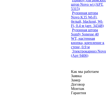
Привод для римских
штор Novo wt (АРТ.
5315)
Рулонная штора
Novo K35 Wi-Fi,
белый, blackout, Wi-
Fi, 0.4 м (арт. 34348)
Рулонная штора
Somfy Sonesse 40
WT, настенная
кнопка, крепление к
стене, 0.9 м
Электрокарниз Novo
(Арт 9406)
Как мы работаем
Заявка
Замер
Договор
Монтаж
Гарантия