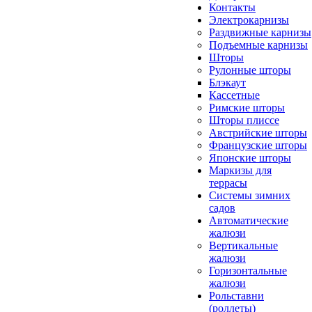
Контакты
Электрокарнизы
Раздвижные карнизы
Подъемные карнизы
Шторы
Рулонные шторы
Блэкаут
Кассетные
Римские шторы
Шторы плиссе
Австрийские шторы
Французские шторы
Японские шторы
Маркизы для
террасы
Системы зимних
садов
Автоматические
жалюзи
Вертикальные
жалюзи
Горизонтальные
жалюзи
Рольставни
(роллеты)