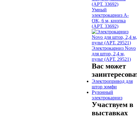
Умный
электрокарниз A-
OK, 6 м, кнопка
(АРТ. 33692)
Электрокарниз Novo
для штор, 2,4 м,
пульт (АРТ. 29521)
Вас может
заинтересова
Электропривод для
штор зомфи
Рулонный
электрокарниз
Участвуем в
выставках