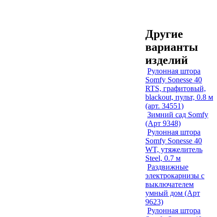
Другие
варианты
изделий
Рулонная штора
Somfy Sonesse 40
RTS, графитовый,
blackout, пульт, 0.8 м
(арт. 34551)
Зимний сад Somfy
(Арт 9348)
Рулонная штора
Somfy Sonesse 40
WT, утяжелитель
Steel, 0.7 м
Раздвижные
электрокарнизы с
выключателем
умный дом (Арт
9623)
Рулонная штора