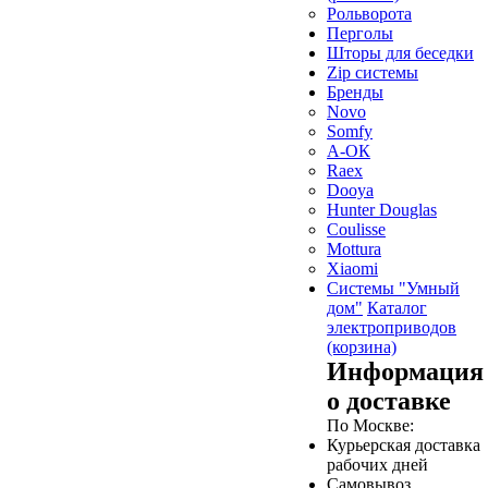
Рольворота
Перголы
Шторы для беседки
Zip системы
Бренды
Novo
Somfy
А-ОК
Raex
Dooya
Hunter Douglas
Coulisse
Mottura
Xiaomi
Системы "Умный
дом"
Каталог
электроприводов
(корзина)
Информация
о доставке
По Москве:
Курьерская доставка
рабочих дней
Самовывоз