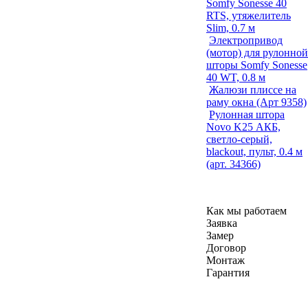
Somfy Sonesse 40
RTS, утяжелитель
Slim, 0.7 м
Электропривод
(мотор) для рулонной
шторы Somfy Sonesse
40 WT, 0.8 м
Жалюзи плиссе на
раму окна (Арт 9358)
Рулонная штора
Novo K25 АКБ,
светло-серый,
blackout, пульт, 0.4 м
(арт. 34366)
Как мы работаем
Заявка
Замер
Договор
Монтаж
Гарантия