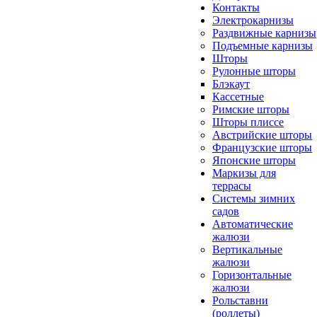
Контакты
Электрокарнизы
Раздвижные карнизы
Подъемные карнизы
Шторы
Рулонные шторы
Блэкаут
Кассетные
Римские шторы
Шторы плиссе
Австрийские шторы
Французские шторы
Японские шторы
Маркизы для
террасы
Системы зимних
садов
Автоматические
жалюзи
Вертикальные
жалюзи
Горизонтальные
жалюзи
Рольставни
(роллеты)