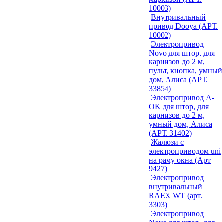
10003)
Внутривальный
привод Dooya (АРТ.
10002)
Электропривод
Novo для штор, для
карнизов до 2 м,
пульт, кнопка, умный
дом, Алиса (АРТ.
33854)
Электропривод A-
OK для штор, для
карнизов до 2 м,
умный дом, Алиса
(АРТ. 31402)
Жалюзи с
электроприводом uni
на раму окна (Арт
9427)
Электропривод
внутривальный
RAEX WT (арт.
3303)
Электропривод