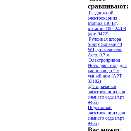
сравнивают:
Раздвижной
электрокарниз
Mottura 130 Вт,
питание 100–240 В
(арт. 9472)
Рулонная штора
Somfy Sonesse 40
WT, утяжелитель
Aero, 0.7 м
Электропривод
Novo для штор, для
карнизов до 2 м,
умный дом (АРТ.
33182)
Подъемный
электрокарниз для
зимнего сада (Арт
9465)
Вас может