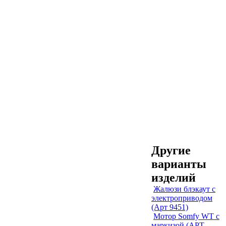
Другие
варианты
изделий
Жалюзи блэкаут с
электроприводом
(Арт 9451)
Мотор Somfy WT с
маркизой (АРТ.