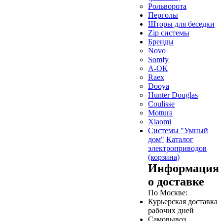
Рольворота
Перголы
Шторы для беседки
Zip системы
Бренды
Novo
Somfy
А-ОК
Raex
Dooya
Hunter Douglas
Coulisse
Mottura
Xiaomi
Системы "Умный
дом"
Каталог
электроприводов
(корзина)
Информация
о доставке
По Москве:
Курьерская доставка
рабочих дней
Самовывоз