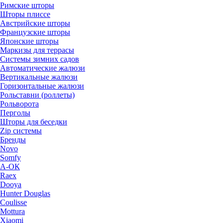
Римские шторы
Шторы плиссе
Австрийские шторы
Французские шторы
Японские шторы
Маркизы для террасы
Системы зимних садов
Автоматические жалюзи
Вертикальные жалюзи
Горизонтальные жалюзи
Рольставни (роллеты)
Рольворота
Перголы
Шторы для беседки
Zip системы
Бренды
Novo
Somfy
А-ОК
Raex
Dooya
Hunter Douglas
Coulisse
Mottura
Xiaomi