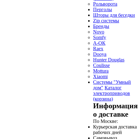
Рольворота
Перголы
Шторы для беседки
Zip системы
Бренды
Novo
Somfy
А-ОК
Raex
Dooya
Hunter Douglas
Coulisse
Mottura
Xiaomi
Системы "Умный
дом"
Каталог
электроприводов
(корзина)
Информация
о доставке
По Москве:
Курьерская доставка
рабочих дней
Самовывоз