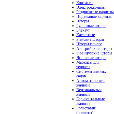
Контакты
Электрокарнизы
Раздвижные карнизы
Подъемные карнизы
Шторы
Рулонные шторы
Блэкаут
Кассетные
Римские шторы
Шторы плиссе
Австрийские шторы
Французские шторы
Японские шторы
Маркизы для
террасы
Системы зимних
садов
Автоматические
жалюзи
Вертикальные
жалюзи
Горизонтальные
жалюзи
Рольставни
(роллеты)