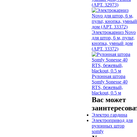
(АРТ. 32973)
Электрокарниз Novo
для штор, 6 м, пульт,
кнопка, умный дом
(АРТ. 33372)
Рулонная штора
Somfy Sonesse 40
RTS, бежевый,
blackout, 0.5 м
Вас может
заинтересова
Электро гардина
Электропривод для
рулонных штор
somfy