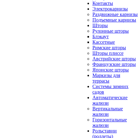
Контакты
Электрокарнизы
Раздвижные карнизы
Подъемные карнизы
Шторы
Рулонные шторы
Блэкаут
Кассетные
Римские шторы
Шторы плиссе
Австрийские шторы
Французские шторы
Японские шторы
Маркизы для
террасы
Системы зимних
садов
Автоматические
жалюзи
Вертикальные
жалюзи
Горизонтальные
жалюзи
Рольставни
(роллеты)