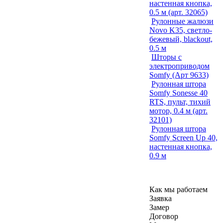
настенная кнопка,
0.5 м (арт. 32065)
Рулонные жалюзи
Novo K35, светло-
бежевый, blackout,
0.5 м
Шторы с
электроприводом
Somfy (Арт 9633)
Рулонная штора
Somfy Sonesse 40
RTS, пульт, тихий
мотор, 0.4 м (арт.
32101)
Рулонная штора
Somfy Screen Up 40,
настенная кнопка,
0.9 м
Как мы работаем
Заявка
Замер
Договор