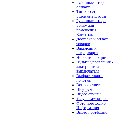
Рулонные шторы
блэкаут
Тип кассетные
рулонные шторы
Рулонные шторы
Somfy для
помещения
Клиентам
Доставка и оплата
товаров
Вакансии и
информация
Новости и акции
Пульты управления -
альтернатива
выключателя
Выбрать ткани
полотна
Вопрос ответ
Шоу-рум
Видео отзывы
Услуги замерщика
Фото портфолио
Информация
Видео портфолио