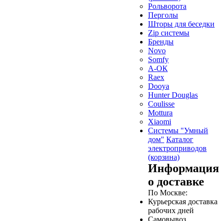
Рольворота
Перголы
Шторы для беседки
Zip системы
Бренды
Novo
Somfy
А-ОК
Raex
Dooya
Hunter Douglas
Coulisse
Mottura
Xiaomi
Системы "Умный
дом"
Каталог
электроприводов
(корзина)
Информация
о доставке
По Москве:
Курьерская доставка
рабочих дней
Самовывоз