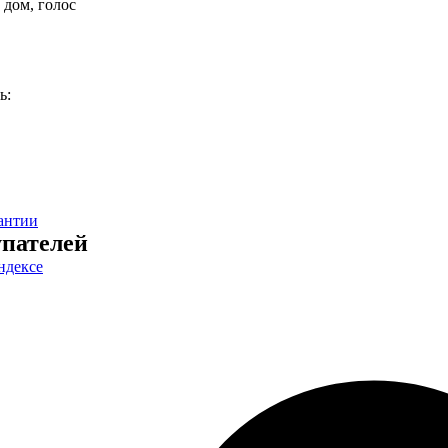
 дом, голос
ь:
антии
пателей
ндексе